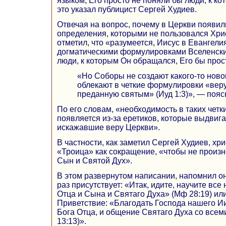
языком, Его просто не поняли бы люди, к к
это указал публицист Сергей Худиев.
Отвечая на вопрос, почему в Церкви появил
определения, которыми не пользовался Хри
отметил, что «разумеется, Иисус в Евангели
догматическими формулировками Вселенск
люди, к которым Он обращался, Его бы прос
«Но Соборы не создают какого-то ново
облекают в четкие формулировки «вер
преданную святым» (Иуд 1:3)», — пояс
По его словам, «необходимость в таких чет
появляется из-за еретиков, которые выдвиг
искажавшие веру Церкви».
В частности, как заметил Сергей Худиев, хр
«Троица» как сокращение, «чтобы не произн
Сын и Святой Дух».
В этом развернутом написании, напомнил он
раз присутствует: «Итак, идите, научите все
Отца и Сына и Святаго Духа» (Мф 28:19) ил
Приветствие: «Благодать Господа нашего Ии
Бога Отца, и общение Святаго Духа со всем
13:13)».