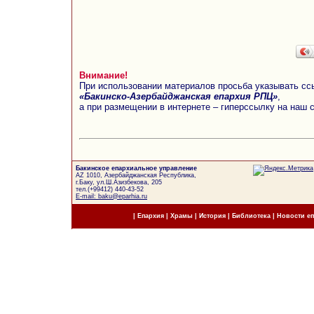
Внимание!
При использовании материалов просьба указывать сс
«Бакинско-Азербайджанская епархия РПЦ»
,
а при размещении в интернете – гиперссылку на наш 
Бакинское епархиальное управление
AZ 1010, Азербайджанская Республика,
г.Баку, ул.Ш.Азизбекова, 205
тел.(+99412) 440-43-52
E-mail: baku@eparhia.ru
|
Епархия
|
Храмы
|
История
|
Библиотека
|
Новости е