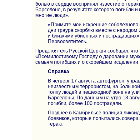
болью в сердце воспринял известие о терак
Барселоне, в результате которого погибли и
многие люди».
«Примите мои искренние соболезнован
дни траура скорблю вместе с народом
и близкими убиенных и пострадавших»
Первосвятитель.
Предстоятель Русской Церкви сообщил, что
«Всемилостивому Господу о даровании муж
семьям погибших и о скорейшем исцелении
Справка
В четверг 17 августа автофургон, упр
неизвестным террористом, на большой
толпу людей в пешеходной зоне на ули
Барселоны. По данным на утро 18 авгус
погибли, более 100 пострадали.
Позднее в Камбрильсе полиция ликви
боевиков, которые попытались соверш
теракт.