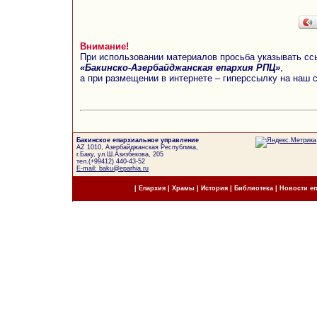
Внимание!
При использовании материалов просьба указывать сс
«Бакинско-Азербайджанская епархия РПЦ»
,
а при размещении в интернете – гиперссылку на наш 
Бакинское епархиальное управление
AZ 1010, Азербайджанская Республика,
г.Баку, ул.Ш.Азизбекова, 205
тел.(+99412) 440-43-52
E-mail: baku@eparhia.ru
|
Епархия
|
Храмы
|
История
|
Библиотека
|
Новости е