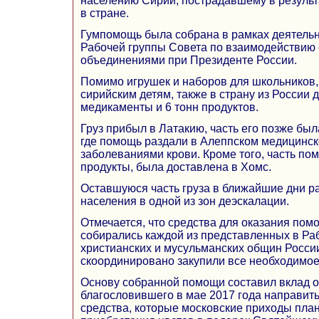
населению Сирии, пострадавшему в результ
в стране.
Гумпомощь была собрана в рамках деятель
Рабочей группы Совета по взаимодействию
объединениями при Президенте России.
Помимо игрушек и наборов для школьников
сирийским детям, также в страну из России
медикаменты и 6 тонн продуктов.
Груз прибыл в Латакию, часть его позже был
где помощь раздали в Алеппском медицинск
заболеваниями крови. Кроме того, часть по
продукты, была доставлена в Хомс.
Оставшуюся часть груза в ближайшие дни р
населения в одной из зон деэскалации.
Отмечается, что средства для оказания по
собирались каждой из представленных в Ра
христианских и мусульманских общин России
скоординировано закупили все необходимое
Основу собранной помощи составил вклад о
благословившего в мае 2017 года направить
средства, которые московские приходы пла