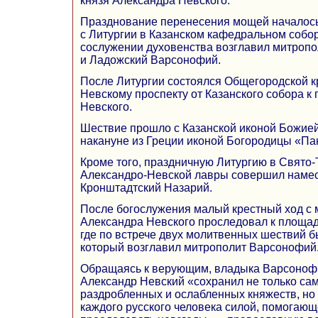
князя Александра Невского.
Празднование перенесения мощей началось 
с Литургии в Казанском кафедральном собор
сослужении духовенства возглавил митропо
и Ладожский Варсонофий.
После Литургии состоялся Общегородской к
Невскому проспекту от Казанского собора к
Невского.
Шествие прошло с Казанской иконой Божие
накануне из Греции иконой Богородицы «Па
Кроме того, праздничную Литургию в Свято
Александро-Невской лавры совершил намес
Кронштадтский Назарий.
После богослужения малый крестный ход с
Александра Невского проследовал к площа
где по встрече двух молитвенных шествий 
который возглавил митрополит Варсонофий
Обращаясь к верующим, владыка Варсонофи
Александр Невский «сохранил не только са
раздробленных и ослабленных княжеств, но и
каждого русского человека силой, помогающ