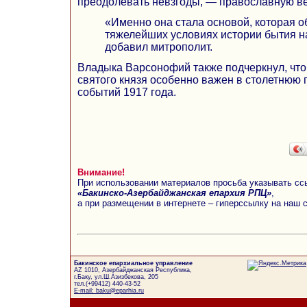
преодолевать невзгоды, — православную ве
«Именно она стала основой, которая о
тяжелейших условиях истории бытия 
добавил митрополит.
Владыка Варсонофий также подчеркнул, чт
святого князя особенно важен в столетнюю 
событий 1917 года.
Внимание!
При использовании материалов просьба указывать сс
«Бакинско-Азербайджанская епархия РПЦ»
,
а при размещении в интернете – гиперссылку на наш 
Бакинское епархиальное управление
AZ 1010, Азербайджанская Республика,
г.Баку, ул.Ш.Азизбекова, 205
тел.(+99412) 440-43-52
E-mail: baku@eparhia.ru