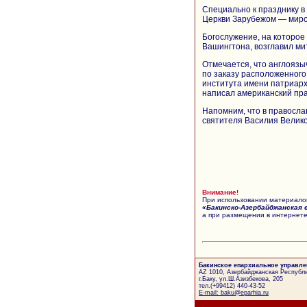
Специально к празднику в
Церкви Зарубежом — миро
Богослужение, на которое
Вашингтона, возглавил м
Отмечается, что англоязы
по заказу расположенного
института имени патриарха
написал американский пр
Напомним, что в правосла
святителя Василия Велик
Внимание!
При использовании материалов
«Бакинско-Азербайджанская 
а при размещении в интернете
Бакинское епархиальное управле
AZ 1010, Азербайджанская Республи
г.Баку, ул.Ш.Азизбекова, 205
тел.(+99412) 440-43-52
E-mail: baku@eparhia.ru