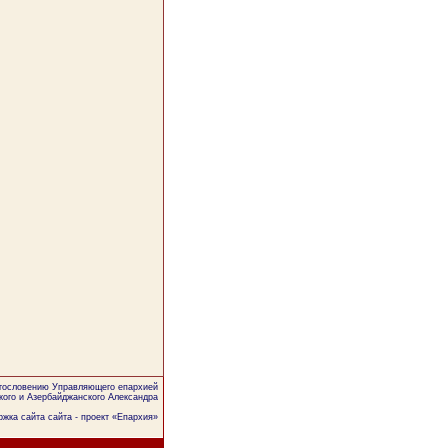
агословению Управляющего епархией
кого и Азербайджанского Александра
жка сайта сайта - проект «
Епархия
»