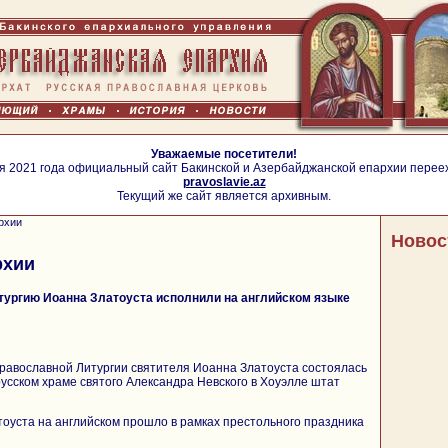
Уважаемые посетители!
я 2021 года официальный сайт Бакинской и Азербайджанской епархии перее
pravoslavie.az
Текущий же сайт является архивным.
рхии
Новос
рхии
ургию Иоанна Златоуста исполнили на английском языке
равославной Литургии святителя Иоанна Златоуста состоялась
русском храме святого Александра Невского в Хоуэлле штат
оуста на английском прошло в рамках престольного праздника