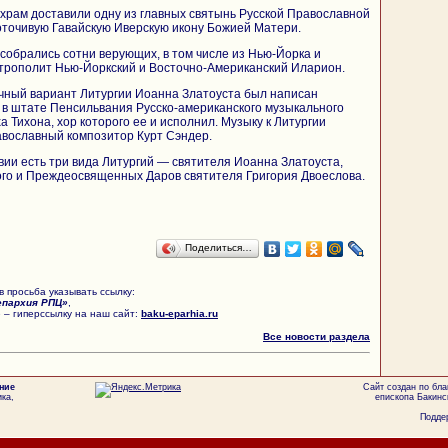
 храм доставили одну из главных святынь Русской Православной
точивую Гавайскую Иверскую икону Божией Матери.
 собрались сотни верующих, в том числе из Нью-Йорка и
итрополит Нью-Йоркский и Восточно-Американский Иларион.
чный вариант Литургии Иоанна Златоуста был написан
 в штате Пенсильвания Русско-американского музыкального
 Тихона, хор которого ее и исполнил. Музыку к Литургии
авославный композитор Курт Сэндер.
вии есть три вида Литургий — святителя Иоанна Златоуста,
ого и Преждеосвященных Даров святителя Григория Двоеслова.
Поделиться…
 просьба указывать ссылку:
епархия РПЦ»
,
 – гиперссылку на наш сайт:
baku-eparhia.ru
Все новости раздела
ние
Сайт создан по бл
ка,
епископа Бакинс
Поддер