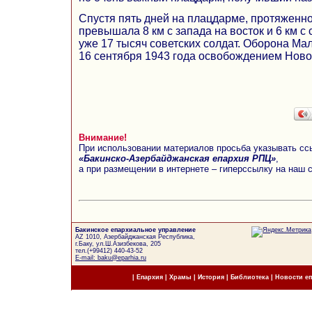
Спустя пять дней на плацдарме, протяженно
превышала 8 км с запада на восток и 6 км с 
уже 17 тысяч советских солдат. Оборона М
16 сентября 1943 года освобождением Ново
Внимание!
При использовании материалов просьба указывать сс
«Бакинско-Азербайджанская епархия РПЦ»
,
а при размещении в интернете – гиперссылку на наш 
Бакинское епархиальное управление
AZ 1010, Азербайджанская Республика,
г.Баку, ул.Ш.Азизбекова, 205
тел.(+99412) 440-43-52
E-mail: baku@eparhia.ru
|
Епархия
|
Храмы
|
История
|
Библиотека
|
Новости е