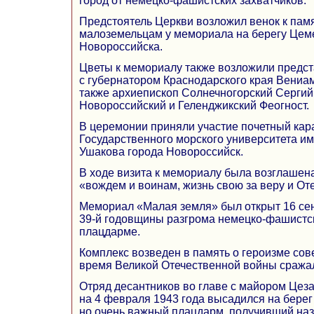
город от немецко-фашистских захватчиков.
Предстоятель Церкви возложил венок к пам
малоземельцам у мемориала на берегу Цем
Новороссийска.
Цветы к мемориалу также возложили предст
с губернатором Краснодарского края Вениа
также архиепископ Солнечногорский Сергий
Новороссийский и Геленджикский Феогност.
В церемонии приняли участие почетный кар
Государственного морского университета и
Ушакова города Новороссийск.
В ходе визита к мемориалу была возглашен
«вождем и воинам, жизнь свою за веру и О
Мемориал «Малая земля» был открыт 16 сен
39-й годовщины разгрома немецко-фашистск
плацдарме.
Комплекс возведен в память о героизме сове
время Великой Отечественной войны сражал
Отряд десантников во главе с майором Цез
на 4 февраля 1943 года высадился на берег
но очень важный плацдарм, получивший на