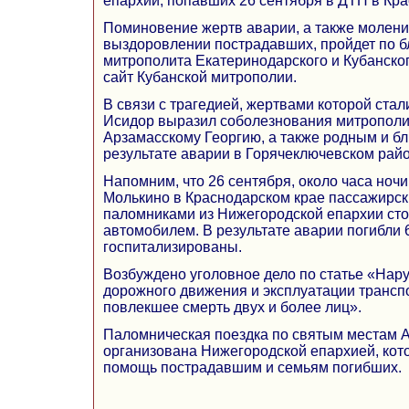
епархии, попавших 26 сентября в ДТП в Кра
Поминовение жертв аварии, а также молен
выздоровлении пострадавших, пройдет по 
митрополита Екатеринодарского и Кубанско
сайт Кубанской митрополии.
В связи с трагедией, жертвами которой стал
Исидор выразил соболезнования митрополи
Арзамасскому Георгию, а также родным и б
результате аварии в Горячеключевском райо
Напомним, что 26 сентября, около часа ночи
Молькино в Краснодарском крае пассажирск
паломниками из Нижегородской епархии сто
автомобилем. В результате аварии погибли 6
госпитализированы.
Возбуждено уголовное дело по статье «Нар
дорожного движения и эксплуатации трансп
повлекшее смерть двух и более лиц».
Паломническая поездка по святым местам 
организована Нижегородской епархией, кото
помощь пострадавшим и семьям погибших.