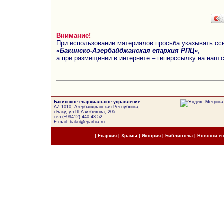
Внимание!
При использовании материалов просьба указывать сс
«Бакинско-Азербайджанская епархия РПЦ»
,
а при размещении в интернете – гиперссылку на наш 
Бакинское епархиальное управление
AZ 1010, Азербайджанская Республика,
г.Баку, ул.Ш.Азизбекова, 205
тел.(+99412) 440-43-52
E-mail: baku@eparhia.ru
|
Епархия
|
Храмы
|
История
|
Библиотека
|
Новости е