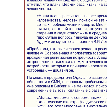
взаимоотношениям Церкви с обществом и С
отметил, что планы Церкви рассчитаны на 
человечества.
«Наши планы рассчитаны на все врем
человечества. Человек, пока он живет, 
вечных проблем жизни и смерти. Мне 
статью, в которой говорится, что учены
старения и люди станут жить в среднем
"проклятые вопросы" никуда не денутс
будем ими мучиться»,— заявил В.Р. Ле
«Проблемы, которые человек решает в рели
человеку. Современная апологетика говорит,
врожденная религиозная потребность. А вед
антропологи согласятся с тем, что человек 
потребности, которые в принципе нереализ
устроены», — добавил он.
По словам председателя Отдела по взаимо
обществом и СМИ, к основным проблемам ч
уже описаны в Библии и не меняются, прис
современные вызовы, связанные с развитие
«Мы сталкиваемся с современными вы
экологические катастрофы, дискуссии 
будущего, уход молодежи в виртуальн