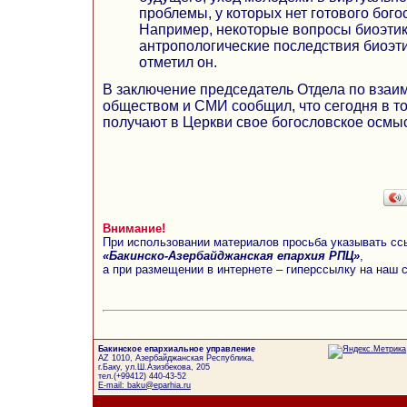
проблемы, у которых нет готового бог
Например, некоторые вопросы биоэти
антропологические последствия биоэт
отметил он.
В заключение председатель Отдела по вза
обществом и СМИ сообщил, что сегодня в то
получают в Церкви свое богословское осмы
Внимание!
При использовании материалов просьба указывать сс
«Бакинско-Азербайджанская епархия РПЦ»
,
а при размещении в интернете – гиперссылку на наш 
Бакинское епархиальное управление
AZ 1010, Азербайджанская Республика,
г.Баку, ул.Ш.Азизбекова, 205
тел.(+99412) 440-43-52
E-mail: baku@eparhia.ru