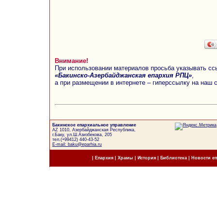
Внимание!
При использовании материалов просьба указывать сс
«Бакинско-Азербайджанская епархия РПЦ»
,
а при размещении в интернете – гиперссылку на наш 
Бакинское епархиальное управление
AZ 1010, Азербайджанская Республика,
г.Баку, ул.Ш.Азизбекова, 205
тел.(+99412) 440-43-52
E-mail: baku@eparhia.ru
|
Епархия
|
Храмы
|
История
|
Библиотека
|
Новости е