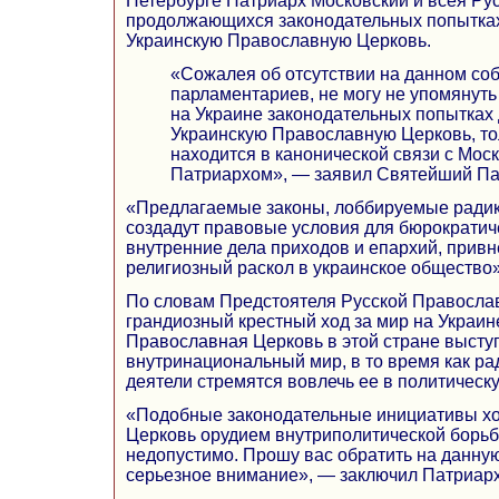
Петербурге Патриарх Московский и всея Ру
продолжающихся законодательных попытка
Украинскую Православную Церковь.
«Сожалея об отсутствии на данном со
парламентариев, не могу не упомянут
на Украине законодательных попытках
Украинскую Православную Церковь, толь
находится в канонической связи с Мос
Патриархом», — заявил Святейший Па
«Предлагаемые законы, лоббируемые радик
создадут правовые условия для бюрократич
внутренние дела приходов и епархий, прив
религиозный раскол в украинское общество»
По словам Предстоятеля Русской Правосла
грандиозный крестный ход за мир на Украине
Православная Церковь в этой стране высту
внутринациональный мир, в то время как р
деятели стремятся вовлечь ее в политическу
«Подобные законодательные инициативы хо
Церковь орудием внутриполитической борьб
недопустимо. Прошу вас обратить на данну
серьезное внимание», — заключил Патриарх