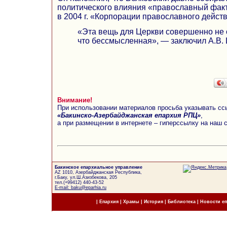
политического влияния «православный фак
в 2004 г. «Корпорации православного дейст
«Эта вещь для Церкви совершенно не 
что бессмысленная», — заключил А.В.
Внимание!
При использовании материалов просьба указывать сс
«Бакинско-Азербайджанская епархия РПЦ»
,
а при размещении в интернете – гиперссылку на наш 
Бакинское епархиальное управление
AZ 1010, Азербайджанская Республика,
г.Баку, ул.Ш.Азизбекова, 205
тел.(+99412) 440-43-52
E-mail: baku@eparhia.ru
|
Епархия
|
Храмы
|
История
|
Библиотека
|
Новости е