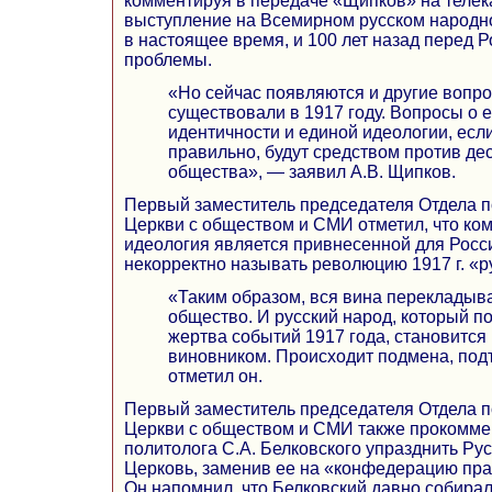
комментируя в передаче «Щипков» на телек
выступление на Всемирном русском народном
в настоящее время, и 100 лет назад перед Р
проблемы.
«Но сейчас появляются и другие вопро
существовали в 1917 году. Вопросы о 
идентичности и единой идеологии, если
правильно, будут средством против де
общества», — заявил А.В. Щипков.
Первый заместитель председателя Отдела 
Церкви с обществом и СМИ отметил, что ко
идеология является привнесенной для Росси
некорректно называть революцию 1917 г. «р
«Таким образом, вся вина перекладыва
общество. И русский народ, который п
жертва событий 1917 года, становится 
виновником. Происходит подмена, под
отметил он.
Первый заместитель председателя Отдела 
Церкви с обществом и СМИ также прокомм
политолога С.А. Белковского упразднить Р
Церковь, заменив ее на «конфедерацию пр
Он напомнил, что Белковский давно собирал