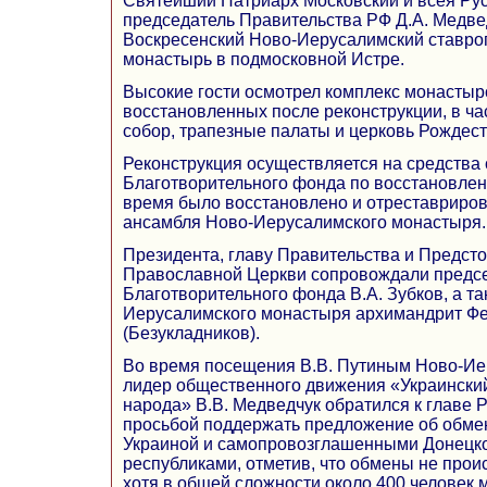
Святейший Патриарх Московский и всея Рус
председатель Правительства РФ Д.А. Медве
Воскресенский Ново-Иерусалимский ставро
монастырь в подмосковной Истре.
Высокие гости осмотрел комплекс монастыр
восстановленных после реконструкции, в ча
собор, трапезные палаты и церковь Рождест
Реконструкция осуществляется на средства 
Благотворительного фонда по восстановлен
время было восстановлено и отреставрирова
ансамбля Ново-Иерусалимского монастыря.
Президента, главу Правительства и Предсто
Православной Церкви сопровождали предс
Благотворительного фонда В.А. Зубков, а т
Иерусалимского монастыря архимандрит Ф
(Безукладников).
Во время посещения В.В. Путиным Ново-Ие
лидер общественного движения «Украински
народа» В.В. Медведчук обратился к главе Р
просьбой поддержать предложение об обм
Украиной и самопровозглашенными Донецко
республиками, отметив, что обмены не прои
хотя в общей сложности около 400 человек