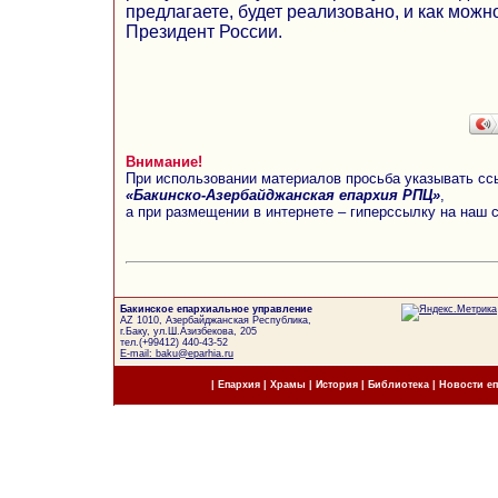
предлагаете, будет реализовано, и как можн
Президент России.
Внимание!
При использовании материалов просьба указывать сс
«Бакинско-Азербайджанская епархия РПЦ»
,
а при размещении в интернете – гиперссылку на наш 
Бакинское епархиальное управление
AZ 1010, Азербайджанская Республика,
г.Баку, ул.Ш.Азизбекова, 205
тел.(+99412) 440-43-52
E-mail: baku@eparhia.ru
|
Епархия
|
Храмы
|
История
|
Библиотека
|
Новости е