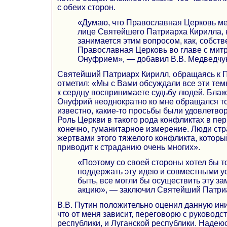
с обеих сторон.
«Думаю, что Православная Церковь ме
лице Святейшего Патриарха Кирилла, 
занимается этим вопросом, как, собств
Православная Церковь во главе с мит
Онуфрием», — добавил В.В. Медведчук
Святейший Патриарх Кирилл, обращаясь к П
отметил: «Мы с Вами обсуждали все эти темы
к сердцу воспринимаете судьбу людей. Бл
Онуфрий неоднократно ко мне обращался тож
известно, какие-то просьбы были удовлетворе
Роль Церкви в такого рода конфликтах в пер
конечно, гуманитарное измерение. Люди стр
жертвами этого тяжелого конфликта, которы
приводит к страданию очень многих».
«Поэтому со своей стороны хотел бы т
поддержать эту идею и совместными у
быть, все могли бы осуществить эту з
акцию», — заключил Святейший Патри
В.В. Путин положительно оценил данную ини
что от меня зависит, переговорю с руководс
республики, и Луганской республики. Надеюс