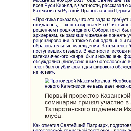
Москве 29 ноября 2017 года, Святейший Па
всея Руси Кирилл, в частности, рассказал о
Катехизисом Русской Православной Церкви
«Практика показала, что эта задача требуе
ожидалось, — констатировал Его Святейшес
решением прошлогоднего Собора текст был
архиереям, выразившим желание принять уч
рецензировании, а также в синодальные и 
образовательные учреждения. Затем текст б
поступивших отзывов. В частности, исходя 
катехизического жанра, были исключены фр
обсуждались дискуссионные богословские в
текст был опубликован для широкого обсужд
не истек».
Первый проректор Казанской
семинарии принял участие в
Татарстанского отделения И
клуба
Как отметил Святейший Патриарх, подготов
богословской комиссией текст очень велик п