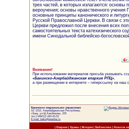
трех частей, в которых излагаются: основы
вероучения; основы нравственного учения 
основные принципы канонического и литурги
Русской Православной Церкви. В связи с эт
Церкви предложил после внесения всех поп
самостоятельных текста катехизического сод
имени Синодальной библейско-богословской
Внимание!
При использовании материалов просьба указывать сс
«Бакинско-Азербайджанская епархия РПЦ»
,
а при размещении в интернете – гиперссылку на наш 
Бакинское епархиальное управление
AZ 1010, Азербайджанская Республика,
г.Баку, ул.Ш.Азизбекова, 205
тел.(+99412) 440-43-52
E-mail: baku@eparhia.ru
|
Епархия
|
Храмы
|
История
|
Библиотека
|
Новости е