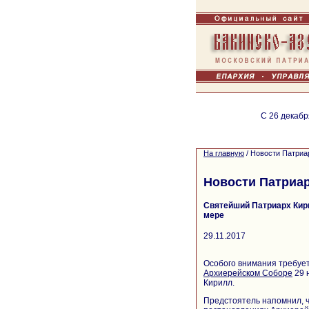
С 26 декабр
На главную
/
Новости Патриа
Новости Патриа
Святейший Патриарх Кири
мере
29.11.2017
Особого внимания требует
Архиерейском Соборе
29 
Кирилл.
Предстоятель напомнил, ч