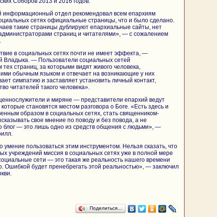
ких Соборов 2013 и 2016 годов.
й информационный отдел рекомендовал всем епархиям
оциальных сетях официальные страницы, что и было сделано.
чаев такие страницы дублируют епархиальные сайты, нет
 администраторами страниц и читателями», — с сожалением
.
твие в социальных сетях почти не имеет эффекта, —
 Владыка. — Пользователи социальных сетей
 тех страниц, за которыми видят живого человека,
ними обычным языком и отвечает на возникающие у них
ает симпатию и заставляет установить личный контакт,
тво читателей такого человека».
щеннослужители и миряне — представители епархий ведут
которые становятся местом разговора о Боге. «Есть здесь и
венным образом в социальных сетях, стать священником-
сказывать свое мнение по поводу и без повода, а не
о блог — это лишь одно из средств общения с людьми», —
рилл.
о умение пользоваться этим инструментом. Нельзя сказать, что
ых учреждений миссия в социальных сетях уже в полной мере
социальные сети — это такая же реальность нашего времени
о. Ошибкой будет пренебрегать этой реальностью», — заключил
кви.
Поделиться…