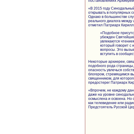
постановлениях Архиерейс
«В 2015 году Синодальны
открывать в популярных с
Однако в большинстве слу
реального диалога между
отметил Патриарх Кирилл
«Подобное присутс
убежден Святейший
увлекаются чтением
который говорит с 
вопросы. Это вызыв
вступить в сообщес
Некоторые архиереи, свя
подобного рода страницы, 
опасность увлечься собст
блогером, стремящимся вы
священником, для которог
предостерег Патриарх Ки
«Впрочем, не каждому дан
даже на уровне синодальн
осмыслена и освоена. Но 
как телевидение или ради
Предстоятель Русской Цер