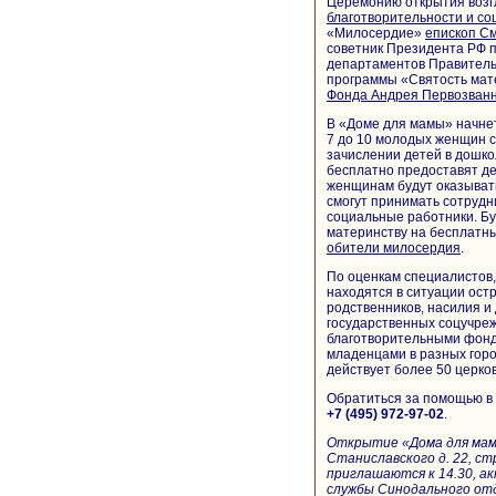
Церемонию открытия возг
благотворительности и с
«Милосердие»
епископ С
советник Президента РФ 
департаментов Правительс
программы «Святость мат
Фонда Андрея Первозван
В «Доме для мамы» начнет 
7 до 10 молодых женщин с
зачислении детей в дошко
бесплатно предоставят дет
женщинам будут оказывать
смогут принимать сотрудн
социальные работники. Бу
материнству на бесплатны
обители милосердия
.
По оценкам специалистов,
находятся в ситуации остр
родственников, насилия и
государственных соцучреж
благотворительными фонд
младенцами в разных горо
действует более 50 церк
Обратиться за помощью в
+7 (495) 972-97-02
.
Открытие «Дома для мамы»
Станиславского д. 22, ст
приглашаются к 14.30, ак
службы Синодального отд