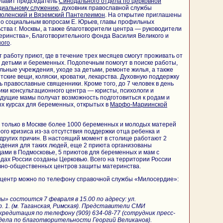
лавит председатель
Синодального отдела по церковной
оциальному служению
, духовник православной службы
моленский и Вяземский Пантелеимон
. На открытие приглашены
по социальным вопросам Е. Юрьев, главы профильных
тва г. Москвы, а также благотворители центра — руководители
еринства», Благотворительного фонда Василия Великого и
ного
.
работу приют, где в течение трех месяцев смогут проживать от
 детьми и беременных. Подопечным помогут в поиске работы,
льные учреждения, уходе за детьми, ремонте жилья, а также
ские вещи, коляски, кроватки, лекарства. Духовную поддержку
 православные священники. Кроме того, до 7 человек в день
ики консультационного центра — юристы, психологи и
дущие мамы получат возможность подготовиться к родам и
х курсах для беременных, открытых в
Марфо-Мариинской
 только в Москве более 1000 беременных и молодых матерей
ого кризиса из-за отсутствия поддержки отца ребенка и
 других причин. В настоящий момент в столице работают 2
дения для таких людей, еще 2 приюта организованы
ами в Подмосковье, 5 приютов для беременных и мам с
дах России созданы Церковью. Всего на территории России
овно-общественных центров защиты материнства.
 центр можно по телефону справочной службы «Милосердие»:
 состоится 7 февраля в 15.00 по адресу: ул.
р. 1. (м. Таганская, Римская). Представители СМИ
кредитация по телефону (909) 634-08-77 (сотрудник пресс-
ела по благотворительности Георгий Великанов).