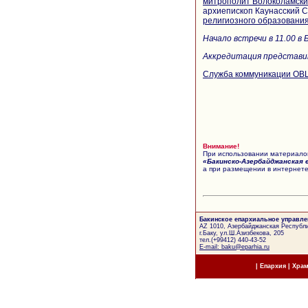
митрополит Волоколамск
архиепископ Каунасский С
религиозного образования
Начало встречи в 11.00 в
Аккредитация представите
Служба коммуникации ОВ
Внимание!
При использовании материалов
«Бакинско-Азербайджанская 
а при размещении в интернете
Бакинское епархиальное управле
AZ 1010, Азербайджанская Республи
г.Баку, ул.Ш.Азизбекова, 205
тел.(+99412) 440-43-52
E-mail: baku@eparhia.ru
|
Епархия
|
Хра