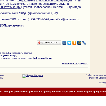
ий Иларион
, председатель Епископской конференции Литвы
игитас Тамкявичюс, а также представитель
Отдела
 и катехизации
Русской Православной Церкви Г.В. Демидов.
 Большом зале ОВЦС (Даниловский вал, 22).
лей СМИ по тел. (495) 633-84-28; e-mail csi@mospatr.ru.
ЦС
/
Патриархия.ru
Поделиться…
 просьба указывать ссылку:
епархия РПЦ»
,
 – гиперссылку на наш сайт:
baku-eparhia.ru
Все новости раздела
ние
Сайт создан по бл
ка,
епископа Бакинс
Поддер
мы
|
История
|
Библиотека
|
Новости епархии
|
Новости Патриархии
|
Межсоборное присутстви