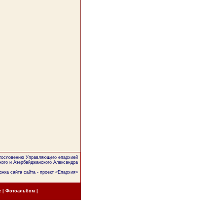
агословению Управляющего епархией
кого и Азербайджанского Александра
жка сайта сайта - проект «
Епархия
»
е
|
Фотоальбом
|