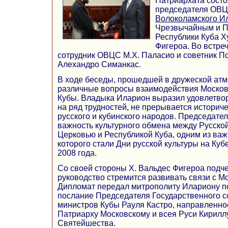
Патриархата состо
председателя ОВ
Волоколамского И
Чрезвычайным и 
Республики Куба 
Фигероа. Во встре
сотрудник ОВЦС М.Х. Паласио и советник П
Алехандро Симанкас.
В ходе беседы, прошедшей в дружеской ат
различные вопросы взаимодействия Москов
Кубы. Владыка Иларион выразил удовлетвор
на ряд трудностей, не прерывается историче
русского и кубинского народов. Председат
важность культурного обмена между Русско
Церковью и Республикой Куба, одним из ва
которого стали Дни русской культуры на Ку
2008 года.
Со своей стороны Х. Вальдес Фигероа подче
руководство стремится развивать связи с М
Дипломат передал митрополиту Илариону п
послание Председателя Государственного с
министров Кубы Рауля Кастро, направленн
Патриарху Московскому и всея Руси Кириллу
Святейшества.