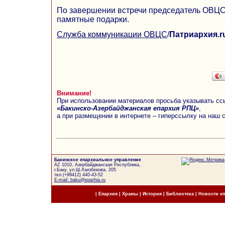
По завершении встречи председатель ОВЦС
памятные подарки.
Служба коммуникации ОВЦС
/
Патриархия.r
Внимание!
При использовании материалов просьба указывать сс
«Бакинско-Азербайджанская епархия РПЦ»
,
а при размещении в интернете – гиперссылку на наш 
Бакинское епархиальное управление
AZ 1010, Азербайджанская Республика,
г.Баку, ул.Ш.Азизбекова, 205
тел.(+99412) 440-43-52
E-mail: baku@eparhia.ru
|
Епархия
|
Храмы
|
История
|
Библиотека
|
Новости е