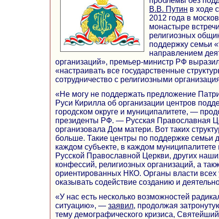
проблемы без подд
В.В. Путин
в ходе 
2012 года в моско
монастыре встречи
религиозных общин
поддержку семьи 
направлением дея
организаций», премьер-министр РФ выразил
«настраивать все государственные структур
сотрудничество с религиозными организация
«Не могу не поддержать предложение Патри
Руси Кирилла об организации центров подд
городском округе и муниципалитете, — прод
президенты РФ. — Русская Православная Ц
организовала Дом матери. Вот таких структ
больше. Такие центры по поддержке семьи 
каждом субъекте, в каждом муниципалитете 
Русской Православной Церкви, других наш
конфессий, религиозных организаций, а так
ориентированных НКО. Органы власти всех
оказывать содействие созданию и деятельно
«У нас есть несколько возможностей радика
ситуацию», —
заявил
, продолжая затронут
тему демографического кризиса, Святейший