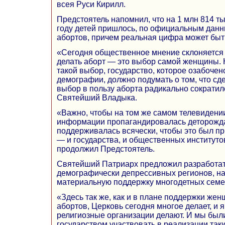
всея Руси Кирилл.
Предстоятель напомнил, что на 1 млн 814 т
году детей пришлось, по официальным данн
абортов, причем реальная цифра может быт
«Сегодня общественное мнение склоняется к
делать аборт — это выбор самой женщины. 
такой выбор, государство, которое озабоче
демографии, должно подумать о том, что сде
выбор в пользу аборта радикально сократил
Святейший Владыка.
«Важно, чтобы на том же самом телевидении
информации пропагандировалась деторожд
поддерживалась всячески, чтобы это был пр
— и государства, и общественных институто
продолжил Предстоятель.
Святейший Патриарх предложил разработат
демографически депрессивных регионов, н
материальную поддержку многодетных семе
«Здесь так же, как и в плане поддержки же
абортов, Церковь сегодня многое делает, и я
религиозные организации делают. И мы были
государством участвовать в реализации так