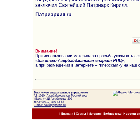
заключил Святейший Патриарх Кирилл.
Патриархия.ru
Внимание!
При использовании материалов просьба указывать сс
«Бакинско-Азербайджанская епархия РПЦ»
,
а при размещении в интернете – гиперссылку на наш 
Бакинское епархиальное управление
AZ 1010, Азербайджанская Республика,
г.Баку, ул.Ш.Азизбекова, 205
тел.(+99412) 440-43-52
E-mail: baku@eparhia.ru
|
Епархия
|
Храмы
|
История
|
Библиотека
|
Новости е