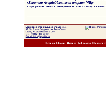
«Бакинско-Азербайджанская епархия РПЦ»
,
а при размещении в интернете – гиперссылку на наш 
Бакинское епархиальное управление
AZ 1010, Азербайджанская Республика,
г.Баку, ул.Ш.Азизбекова, 205
тел.(+99412) 440-43-52
E-mail: baku@eparhia.ru
|
Епархия
|
Храмы
|
История
|
Библиотека
|
Новости е