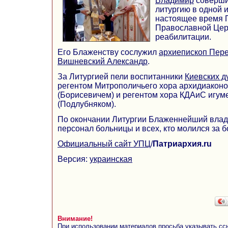
Владимир
соверши
литургию в одной и
настоящее время 
Православной Цер
реабилитации.
Его Блаженству сослужил
архиепископ Пер
Вишневский Александр
.
За Литургией пели воспитанники
Киевских д
регентом Митрополичьего хора архидиакон
(Борисевичем) и регентом хора КДАиС игу
(Подлубняком).
По окончании Литургии Блаженнейший влад
персонал больницы и всех, кто молился за 
Официальный сайт УПЦ
/
Патриархия.ru
Версия:
украинская
Внимание!
При использовании материалов просьба указывать сс