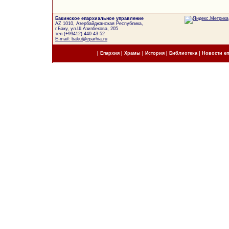
Бакинское епархиальное управление
AZ 1010, Азербайджанская Республика,
г.Баку, ул.Ш.Азизбекова, 205
тел.(+99412) 440-43-52
E-mail: baku@eparhia.ru
|
Епархия
|
Храмы
|
История
|
Библиотека
|
Новости е