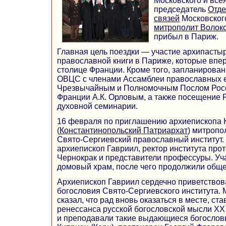
Московского и все
председатель
Отде
связей
Московског
митрополит Волок
прибыл в Париж.
Главная цель поездки — участие архипасты
православной книги в Париже, которые впе
столице Франции. Кроме того, запланирова
ОВЦС с членами Ассамблеи православных е
Чрезвычайным и Полномочным Послом Росс
Франции А.К. Орловым, а также посещение 
духовной семинарии.
16 февраля по приглашению архиепископа 
(
Константинопольский Патриархат
) митропо
Свято-Сергиевский православный институт.
архиепископ Гавриил, ректор института про
Чернокрак и представители профессуры. Уч
домовый храм, после чего продолжили обще
Архиепископ Гавриил сердечно приветствов
богословия Свято-Сергиевского института.
сказал, что рад вновь оказаться в месте, с
ренессанса русской богословской мысли XX 
и преподавали такие выдающиеся богословы