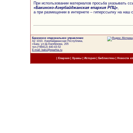
При использовании материалов просьба указывать сс
«Бакинско-Азербайджанская епархия РПЦ»
,
а при размещении в интернете – гиперссылку на наш 
Бакинское епархиальное управление
AZ 1010, Азербайджанская Республика,
г.Баку, ул.Ш.Азизбекова, 205
тел.(+99412) 440-43-52
E-mail: baku@eparhia.ru
|
Епархия
|
Храмы
|
История
|
Библиотека
|
Новости е