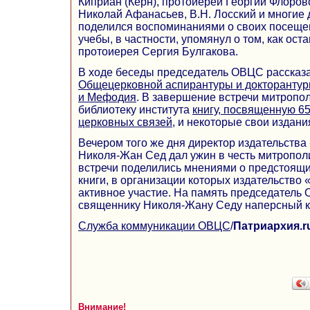
Киприан (Керн), протоиереи Георгий Флоров
Николай Афанасьев, В.Н. Лосский и многие 
поделился воспоминаниями о своих посещен
учебы, в частности, упомянул о том, как ост
протоиерея Сергия Булгакова.
В ходе беседы председатель ОВЦС рассказа
Общецерковной аспирантуры и докторантур
и Мефодия
. В завершение встречи митропо
библиотеку института
книгу, посвященную 6
церковных связей
, и некоторые свои издани
Вечером того же дня директор издательств
Николя-Жан Сед дал ужин в честь митропол
встречи поделились мнениями о предстоящ
книги, в организации которых издательство
активное участие. На память председатель
священнику Николя-Жану Седу наперсный к
Служба коммуникации ОВЦС
/
Патриархия.r
Внимание!