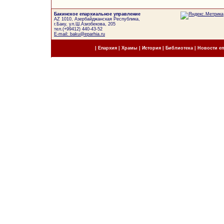
Бакинское епархиальное управление
AZ 1010, Азербайджанская Республика,
г.Баку, ул.Ш.Азизбекова, 205
тел.(+99412) 440-43-52
E-mail: baku@eparhia.ru
|
Епархия
|
Храмы
|
История
|
Библиотека
|
Новости е