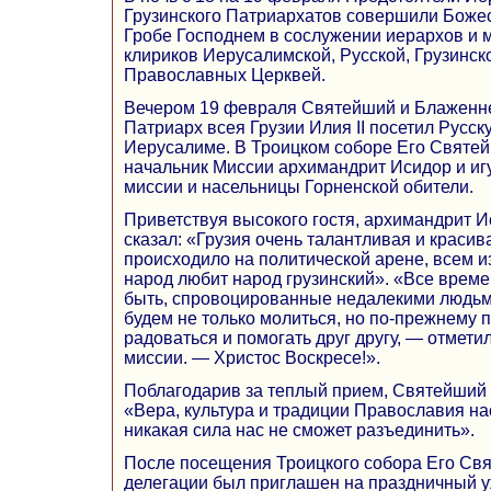
Грузинского Патриархатов совершили Боже
Гробе Господнем в сослужении иерархов и 
клириков Иерусалимской, Русской, Грузинск
Православных Церквей.
Вечером 19 февраля Святейший и Блаженн
Патриарх всея Грузии Илия II посетил Русс
Иерусалиме. В Троицком соборе Его Святей
начальник Миссии архимандрит Исидор и иг
миссии и насельницы Горненской обители.
Приветствуя высокого гостя, архимандрит Ис
сказал: «Грузия очень талантливая и красива
происходило на политической арене, всем из
народ любит народ грузинский». «Все врем
быть, спровоцированные недалекими людьми
будем не только молиться, но по-прежнему 
радоваться и помогать друг другу, — отмети
миссии. — Христос Воскресе!».
Поблагодарив за теплый прием, Святейший 
«Вера, культура и традиции Православия на
никакая сила нас не сможет разъединить».
После посещения Троицкого собора Его Св
делегации был приглашен на праздничный уж