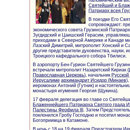
паломническим ви
Святейший и Блаж
Патриарх всея Груз
В поездке Его Свя
сопровождают: пр
экономического совета Грузинской Патриар
Зугдидский и Цаишский Герасим, управляющ
приходами в Северной Америке и Канаде ми
Лазский Димитрий, митрополит Хонский и С
другие представители духовенства, науки, и
Троицкого кафедрального собора Тбилиси.
В аэропорту Бен-Гурион Святейшего Грузин
встречали митрополит Назаретский Кириак (
Православная Церковь
), начальник
Русской
Иерусалиме
архимандрит Исидор (Минаев)
,
иеромонах Антоний (Гутник) и настоятельни
монастыря игумения Георгия (Щукина).
17 февраля делегация во главе со Святейш
Блаженнейшего Патриарха Святого града И
Палестины Феофила III
. Затем Предстоятел
поклонился Гробу Господню и посетил мона
Богоприимца в Катамоне.
В ночь с 18 на 19 февраля Предстоятели Ие