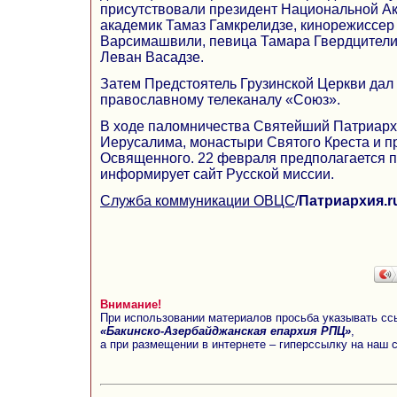
присутствовали президент Национальной Ак
академик Тамаз Гамкрелидзе, кинорежиссер
Варсимашвили, певица Тамара Гвердцители
Леван Васадзе.
Затем Предстоятель Грузинской Церкви дал
православному телеканалу «Союз».
В ходе паломничества Святейший Патриарх
Иерусалима, монастыри Святого Креста и 
Освященного. 22 февраля предполагается 
информирует сайт Русской миссии.
Служба коммуникации ОВЦС
/
Патриархия.r
Внимание!
При использовании материалов просьба указывать сс
«Бакинско-Азербайджанская епархия РПЦ»
,
а при размещении в интернете – гиперссылку на наш 