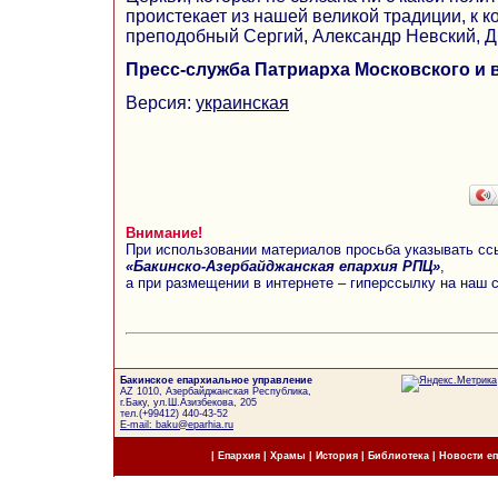
проистекает из нашей великой традиции, к 
преподобный Сергий, Александр Невский, Д
Пресс-служба Патриарха Московского и 
Версия:
украинская
Внимание!
При использовании материалов просьба указывать сс
«Бакинско-Азербайджанская епархия РПЦ»
,
а при размещении в интернете – гиперссылку на наш 
Бакинское епархиальное управление
AZ 1010, Азербайджанская Республика,
г.Баку, ул.Ш.Азизбекова, 205
тел.(+99412) 440-43-52
E-mail: baku@eparhia.ru
|
Епархия
|
Храмы
|
История
|
Библиотека
|
Новости е