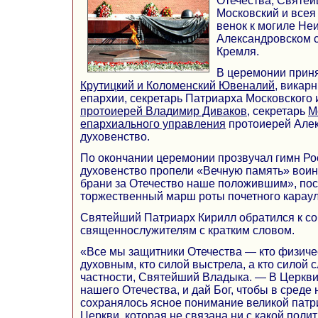
Отечества, Святе
Московский и всея
венок к могиле Не
Александровском с
Кремля.
В церемонии прин
Крутицкий и Коломенский Ювеналий
, викар
епархии, секретарь Патриарха Московского и
протоиерей Владимир Диваков
, секретарь
М
епархиального управления
протоиерей Алек
духовенство.
По окончании церемонии прозвучал гимн Ро
духовенство пропели «Вечную память» воин
брани за Отечество наше положившим», пос
торжественный марш роты почетного караул
Святейший Патриарх Кирилл обратился к с
священнослужителям с кратким словом.
«Все мы защитники Отечества — кто физиче
духовным, кто силой выстрела, а кто силой с
частности, Святейший Владыка. — В Церкви
нашего Отечества, и дай Бог, чтобы в среде
сохранялось ясное понимание великой патр
Церкви, которая не связана ни с какой поли