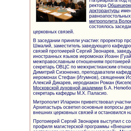
Патриархата под 
ректора
Общецерко
докторантуры
имен
равноапостольных
митрополита Воло
состоялось засед
церковных связей.
В заседании приняли участие: проректор п
Шмалий, заместитель заведующего кафедр
связей протоиерей Сергий Звонарев, заве
иностранных языков иеромонах Иоанн (Гуай
межправославным отношениям протоиерей 
секретарь ОВЦС по межхристианским отно
Димитрий Сизоненко, преподаватели кафед
иеромонах Стефан (Игумнов), священник И
Алексий Дикарев, иеродиакон Роман (Кисел
Московской духовной академии
Б.А. Нелюбо
секретарь кафедры М.Х. Паласио.
Митрополит Иларион приветствовал участни
Архипастырь осветил основные вопросы де
внешних церковных связей и остановился на
Протоиерей Сергий Звонарев выступил с с
профиля магистерской программы «Внешние