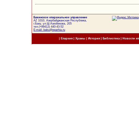
Бакинское епархиальное управление
AZ 1010, Азербайджанская Республика,
г.Баку, ул.Ш.Азизбекова, 205
тел.(+99412) 440-43-52
E-mail: baku@eparhia.ru
|
Епархия
|
Храмы
|
История
|
Библиотека
|
Новости е