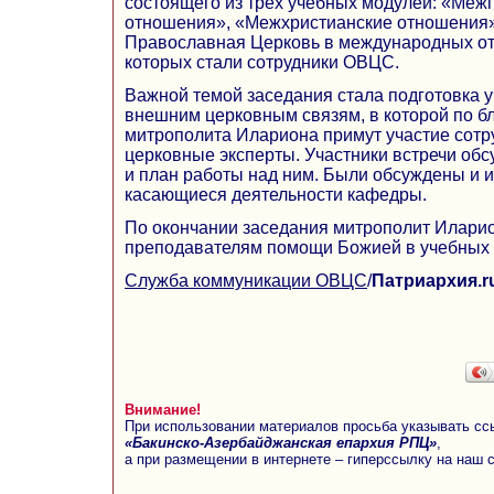
состоящего из трех учебных модулей: «Ме
отношения», «Межхристианские отношения»
Православная Церковь в международных о
которых стали сотрудники ОВЦС.
Важной темой заседания стала подготовка у
внешним церковным связям, в которой по б
митрополита Илариона примут участие сот
церковные эксперты. Участники встречи обс
и план работы над ним. Были обсуждены и 
касающиеся деятельности кафедры.
По окончании заседания митрополит Илари
преподавателям помощи Божией в учебных и
Служба коммуникации ОВЦС
/
Патриархия.r
Внимание!
При использовании материалов просьба указывать сс
«Бакинско-Азербайджанская епархия РПЦ»
,
а при размещении в интернете – гиперссылку на наш 