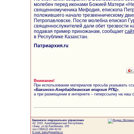
молебен перед иконами Божией Матери «Н
священномученика Мефодия, епископа Петр
положившего начало трезвенническому дви
Петропавловске. После молебна епископ Гу
священнослужителей дали обет трезвости на
подавая пример прихожанам, сообщает
сай
в Республике Казахстан.
Патриархия.ru
Внимание!
При использовании материалов просьба указывать сс
«Бакинско-Азербайджанская епархия РПЦ»
,
а при размещении в интернете – гиперссылку на наш 
Бакинское епархиальное управление
AZ 1010, Азербайджанская Республика,
г.Баку, ул.Ш.Азизбекова, 205
тел.(+99412) 440-43-52
E-mail: baku@eparhia.ru