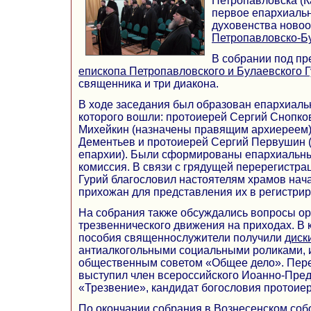
Петропавловска (К
первое епархиаль
духовенства ново
Петропавловско-Б
В собрании под пр
епископа Петропавловского и Булаевского 
священника и три диакона.
В ходе заседания был образован епархиальн
которого вошли: протоиерей Сергий Снопко
Михейкин (назначены правящим архиереем)
Дементьев и протоиерей Сергий Первушин 
епархии). Были сформированы епархиальны
комиссия. В связи с грядущей перерегистра
Гурий благословил настоятелям храмов нач
прихожан для представления их в регистри
На собрания также обсуждались вопросы о
трезвеннического движения на приходах. В 
пособия священнослужители получили
диск
антиалкогольными социальными роликами, 
общественным советом «Общее дело». Пер
выступил член всероссийского Иоанно-Пред
«Трезвение», кандидат богословия протоие
По окончании собрания в Вознесенском со