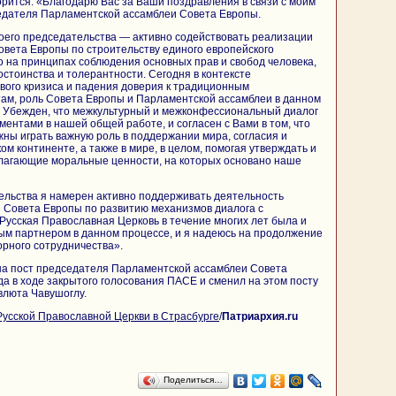
ворится: «Благодарю Вас за Ваши поздравления в связи с моим
едателя Парламентской ассамблеи Совета Европы.
оего председательства — активно содействовать реализации
овета Европы по строительству единого европейского
о на принципах соблюдения основных прав и свобод человека,
остоинства и толерантности. Сегодня в контексте
вого кризиса и падения доверия к традиционным
ам, роль Совета Европы и Парламентской ассамблеи в данном
. Убежден, что межкультурный и межконфессиональный диалог
ентами в нашей общей работе, и согласен с Вами в том, что
ы играть важную роль в поддержании мира, согласия и
м континенте, а также в мире, в целом, помогая утверждать и
лагающие моральные ценности, на которых основано наше
ельства я намерен активно поддерживать деятельность
 Совета Европы по развитию механизмов диалога с
усская Православная Церковь в течение многих лет была и
ым партнером в данном процессе, и я надеюсь на продолжение
орного сотрудничества».
на пост председателя Парламентской ассамблеи Совета
да в ходе закрытого голосования ПАСЕ и сменил на этом посту
люта Чавушоглу.
усской Православной Церкви в Страсбурге
/
Патриархия.ru
Поделиться…