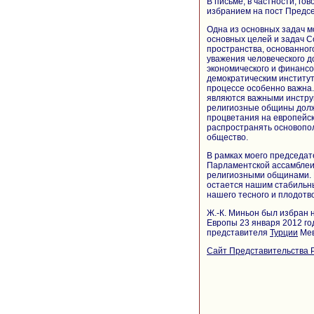
В письме, в частности, го
избранием на пост Предс
Одна из основных задач м
основных целей и задач С
пространства, основанног
уважения человеческого д
экономического и финансо
демократическим институт
процессе особенно важна
являются важными инструм
религиозные общины должн
процветания на европейско
распространять основопо
общество.
В рамках моего председат
Парламентской ассамблеи
религиозными общинами. Р
остается нашим стабильн
нашего тесного и плодотв
Ж.-К. Миньон был избран 
Европы 23 января 2012 го
представителя
Турции
Мев
Сайт Представительства Р