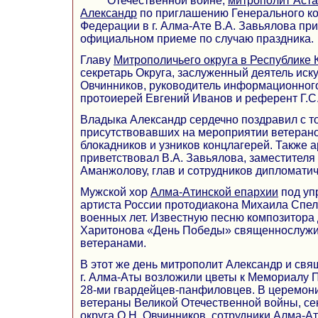
Отечественной войне,
митрополит Аста
Александр
по приглашению Генерального ко
Федерации в г. Алма-Ате В.А. Завьялова при
официальном приеме по случаю праздника.
Главу
Митрополичьего округа в Республике 
секретарь Округа, заслуженный деятель иску
Овчинников, руководитель информационного
протоиерей Евгений Иванов и референт Г.С
Владыка Александр сердечно поздравил с 
присутствовавших на мероприятии ветерано
блокадников и узников концлагерей. Также 
приветствовал В.А. Завьялова, заместителя
Аманжолову, глав и сотрудников дипломатич
Мужской хор
Алма-Атинской епархии
под уп
артиста России протодиакона Михаила Спел
военных лет. Известную песню композитора 
Харитонова «День Победы» священнослужит
ветеранами.
В этот же день митрополит Александр и св
г. Алма-Аты возложили цветы к Мемориалу 
28-ми гвардейцев-панфиловцев. В церемони
ветераны Великой Отечественной войны, се
округа О.Н. Овчинников, сотрудники Алма-А