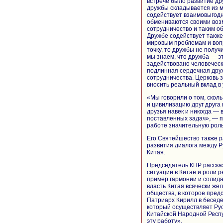
встрече было развитие др
дружбы складывается из 
содействует взаимовыгодн
обмениваются своими возм
сотрудничество и таким о
Дружбе содействует также
мировым проблемам и вопр
точку, то дружбы не получ
мы знаем, что дружба — эт
задействовано человеческо
подлинная сердечная дру
сотрудничества. Церковь 
вносить реальный вклад 
«Мы говорили о том, скол
и цивилизацию друг друга
друзья навек и никогда — 
поставленных задач», — п
работе значительную роль
Его Святейшество также р
развития диалога между 
Китая.
Председатель КНР расска
ситуации в Китае и роли 
пример гармонии и солида
власть Китая всячески же
общества, в которое пред
Патриарх Кирилл в беседе
который осуществляет Ру
Китайской Народной Респ
эту работу».