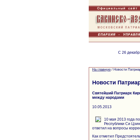
С 26 декабр
На главную
/
Новости Патриа
Новости Патриа
Святейший Патриарх Кир
между народами
10.05.2013
10 мая 2013 года 
Республики Си Цзи
ответил на вопросы корре
Как отметил Предстоятель