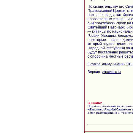
По свидетельству Его Свя
Православной Церкви, кот
возглавляли два китайски
православных священников
они практически свели на
Святейший Патриарх Кири
— китайцы по национально
России, Украины, Беларус
некоторые — на продолжит
который осуществляет на
Народной Республики по де
будут постепенно решатьс
с опорой на местные ресу
Служба коммуникации ОВ
Версия:
украинская
Внимание!
При использовании материалов
«Бакинско-Азербайджанская 
а при размещении в интернете