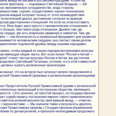
ужбы между китайским и российским народами. «Понятие
многих факторов, — подчеркнул Святейший Владыка. — Ей
ое экономическое сотрудничество, когда стороны
ожностями, торгуют, осуществляют научно-техническое
бразом каждый получает пользу от этого взаимодействия.
 политический диалог, достижение согласия по важным
осам двусторонних отношений. Но если на этом поставить
ится. Речь будет идти просто о прагматических отношениях. А
о больше, чем такого рода отношения. Дружба там, где
е сердце, где есть искреннее уважение и симпатия. Там, где
жба — там безопасность и прекрасный фундамент для развития
занимается человеческим сердцем, она считает своим долгом
в укрепление подлинной дружбы между нашими народами».
ь важно, чтобы каждый из наших народов воспринимал культуру
 как имеющую общие черты. Вот если лозунг "Россия и Китай —
враги" станет частью культуры России и Китая, мы достигнем
родолжил Святейший Патриарх, уточнив, что в этой совместной
 должны сыграть религиозные организации.
ассказал, что на встрече был затронут вопрос продолжения и
Русской Православной Церковью и религиозными организациями
зал Предстоятелю Русской Православной Церкви о религиозной
религиозных организаций в построении общества, являющего
рности. «Это, конечно, не простой процесс, но государственная
лает содействовать построению именно такого гармонического
ставители религий вносили бы свой важный вклад, — отметил
 с журналистами. — Мы оценили также и результаты диалога,
сская Православная Церковь с Государственным управлением
ублики по делам религий, и признали необходимым продолжать