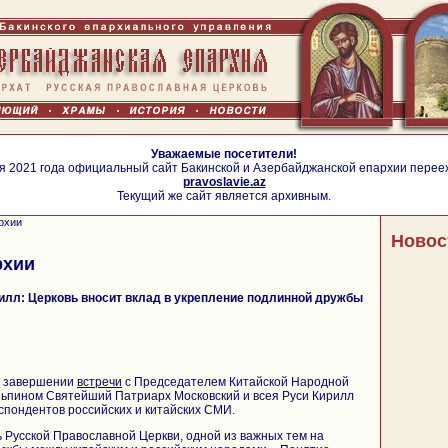
Уважаемые посетители!
я 2021 года официальный сайт Бакинской и Азербайджанской епархии перее
pravoslavie.az
Текущий же сайт является архивным.
рхии
Новос
рхии
илл: Церковь вносит вклад в укрепление подлинной дружбы
по завершении
встречи
с Председателем Китайской Народной
ньпином Святейший Патриарх Московский и всея Руси Кирилл
спондентов российских и китайских СМИ.
 Русской Православной Церкви, одной из важных тем на