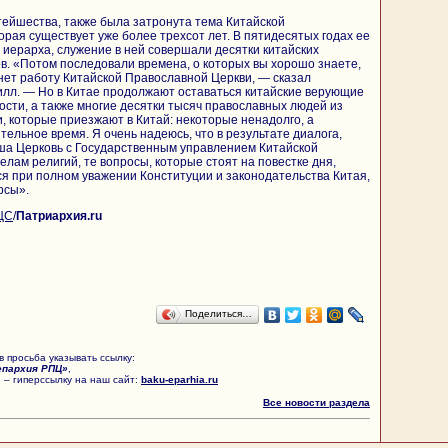
тейшества, также была затронута тема Китайской
орая существует уже более трехсот лет. В пятидесятых годах ее
х иерарха, служение в ней совершали десятки китайских
. «Потом последовали времена, о которых вы хорошо знаете,
 нет работу Китайской Православной Церкви, — сказал
лл. — Но в Китае продолжают оставаться китайские верующие
сти, а также многие десятки тысяч православных людей из
и, которые приезжают в Китай: некоторые ненадолго, а
ельное время. Я очень надеюсь, что в результате диалога,
ша Церковь с Государственным управлением Китайской
лам религий, те вопросы, которые стоят на повестке дня,
я при полном уважении Конституции и законодательства Китая,
рсы».
ЦС
/
Патриархия.ru
Поделиться…
 просьба указывать ссылку:
епархия РПЦ»
,
 – гиперссылку на наш сайт:
baku-eparhia.ru
Все новости раздела