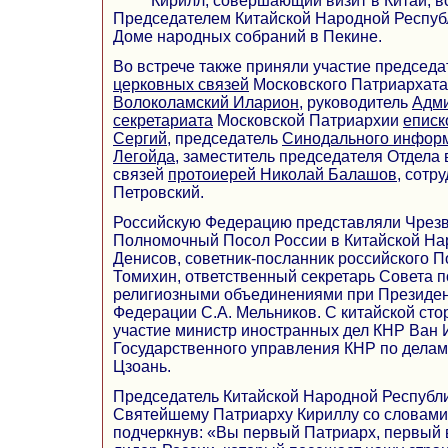
Кирилл, совершающий визит в Китай, в
Председателем Китайской Народной Респуб
Доме народных собраний в Пекине.
Во встрече также приняли участие председ
церковных связей
Московского Патриархат
Волоколамский Иларион
, руководитель
Адми
секретариата
Московской Патриархии
еписк
Сергий
, председатель
Синодального информ
Легойда
, заместитель председателя Отдела
связей
протоиерей Николай Балашов
, сотр
Петровский.
Российскую Федерацию представляли Чрез
Полномочный Посол России в Китайской На
Денисов, советник-посланник российского П
Томихин, ответственный секретарь Совета 
религиозными объединениями при Президен
Федерации С.А. Мельников. С китайской сто
участие министр иностранных дел КНР Ван 
Государственного управления КНР по делам
Цзоань.
Председатель Китайской Народной Республи
Святейшему Патриарху Кириллу со словами
подчеркнув: «Вы первый Патриарх, первый