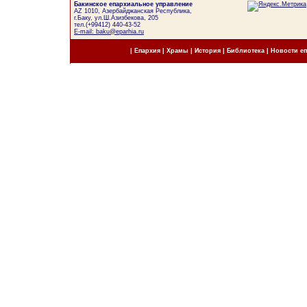
Бакинское епархиальное управление
AZ 1010, Азербайджанская Республика,
г.Баку, ул.Ш.Азизбекова, 205
тел.(+99412) 440-43-52
E-mail: baku@eparhia.ru
|
Епархия
|
Храмы
|
История
|
Библиотека
|
Новости е