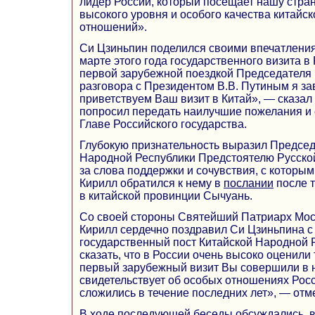
лидер России, который посещает нашу стран
высокого уровня и особого качества китайск
отношений».
Си Цзиньпин поделился своими впечатления
марте этого года государственного визита в
первой зарубежной поездкой Председателя 
разговора с Президентом В.В. Путиным я за
приветствуем Ваш визит в Китай», — сказал
попросил передать наилучшие пожелания и 
Главе Российского государства.
Глубокую признательность выразил Председ
Народной Республики Предстоятелю Русско
за слова поддержки и сочувствия, с котор
Кирилл обратился к нему в
послании
после 
в китайской провинции Сычуань.
Со своей стороны Святейший Патриарх Мос
Кирилл сердечно поздравил Си Цзиньпина 
государственный пост Китайской Народной 
сказать, что в России очень высоко оценили 
первый зарубежный визит Вы совершили в н
свидетельствует об особых отношениях Росс
сложились в течение последних лет», — отм
В ходе последующей беседы обсуждались, в