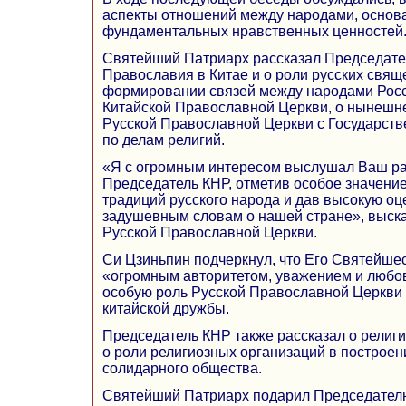
аспекты отношений между народами, основ
фундаментальных нравственных ценностей
Святейший Патриарх рассказал Председате
Православия в Китае и о роли русских свя
формировании связей между народами Росси
Китайской Православной Церкви, о нынешн
Русской Православной Церкви с Государст
по делам религий.
«Я с огромным интересом выслушал Ваш ра
Председатель КНР, отметив особое значение
традиций русского народа и дав высокую о
задушевным словам о нашей стране», выск
Русской Православной Церкви.
Си Цзиньпин подчеркнул, что Его Святейшес
«огромным авторитетом, уважением и любов
особую роль Русской Православной Церкви 
китайской дружбы.
Председатель КНР также рассказал о религи
о роли религиозных организаций в построен
солидарного общества.
Святейший Патриарх подарил Председател