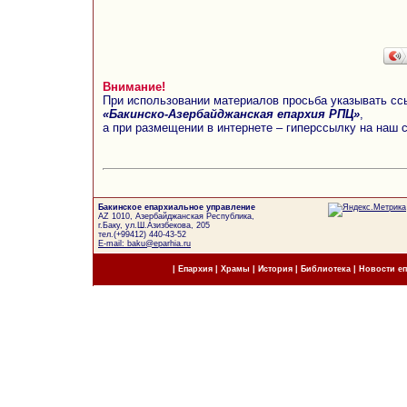
Внимание!
При использовании материалов просьба указывать сс
«Бакинско-Азербайджанская епархия РПЦ»
,
а при размещении в интернете – гиперссылку на наш 
Бакинское епархиальное управление
AZ 1010, Азербайджанская Республика,
г.Баку, ул.Ш.Азизбекова, 205
тел.(+99412) 440-43-52
E-mail: baku@eparhia.ru
|
Епархия
|
Храмы
|
История
|
Библиотека
|
Новости е