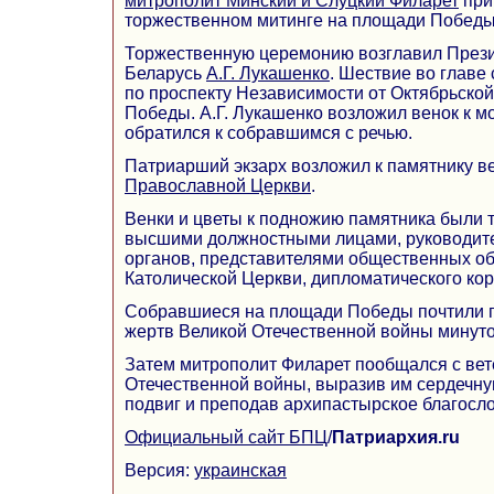
митрополит Минский и Слуцкий Филарет
при
торжественном митинге на площади Победы
Торжественную церемонию возглавил Прези
Беларусь
А.Г. Лукашенко
. Шествие во главе
по проспекту Независимости от Октябрьско
Победы. А.Г. Лукашенко возложил венок к 
обратился к собравшимся с речью.
Патриарший экзарх возложил к памятнику в
Православной Церкви
.
Венки и цветы к подножию памятника были 
высшими должностными лицами, руководит
органов, представителями общественных об
Католической Церкви, дипломатического кор
Собравшиеся на площади Победы почтили п
жертв Великой Отечественной войны минуто
Затем митрополит Филарет пообщался с ве
Отечественной войны, выразив им сердечну
подвиг и преподав архипастырское благосл
Официальный сайт БПЦ
/
Патриархия.ru
Версия:
украинская