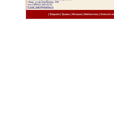
г.Баку, ул.Ш.Азизбекова, 205
тел.(+99412) 440-43-52
E-mail: baku@eparhia.ru
|
Епархия
|
Храмы
|
История
|
Библиотека
|
Новости е