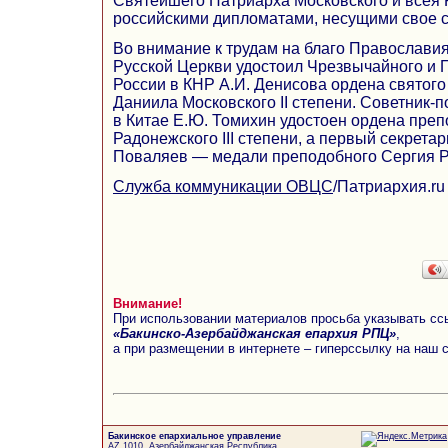
Святейшего Патриарха Московского и всея 
российскими дипломатами, несущими свое с
Во внимание к трудам на благо Православия
Русской Церкви удостоил Чрезвычайного и
России в КНР А.И. Денисова ордена святого
Даниила Московского II степени. Советник-
в Китае Е.Ю. Томихин удостоен ордена пре
Радонежского III степени, а первый секрета
Поваляев — медали преподобного Сергия Р
Служба коммуникации ОВЦС
/Патриархия.ru
Внимание!
При использовании материалов просьба указывать сс
«Бакинско-Азербайджанская епархия РПЦ»
,
а при размещении в интернете – гиперссылку на наш 
Бакинское епархиальное управление
AZ 1010, Азербайджанская Республика,