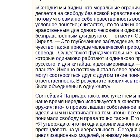
«Сегодня мы видим, что моральные огранич
делается на свободу без всякой нравственн
потому что сама по себе нравственность во
условное понятие; считается, что то или ин
нравственным для одного человека и одно
безнравственным для другого, — отметил 
Кирилл. — Это глубочайшее заблуждение, п
чувство так же присуще человеческой природ
свободы. Существуют фундаментальные нр
которые одинаково работают и одинаково п
русского, и для китайца, и для американца 
планете. Именно поэтому я стал в свое врем
могут соотноситься друг с другом такие поня
ответственность. В результате появились те
были объединены в одну книгу».
Святейший Патриарх также коснулся темы п
наше время нередко используется в качеств
оружия: кто-то провозглашает собственное 
идеальным и настаивает на том, чтобы все 
понимали свободу и права точно так же. Ег
«Я утверждаю, что ни одна цивилизационна
претендовать на универсальность. Сегодня 
цивилизационных моделей, и никому не надо