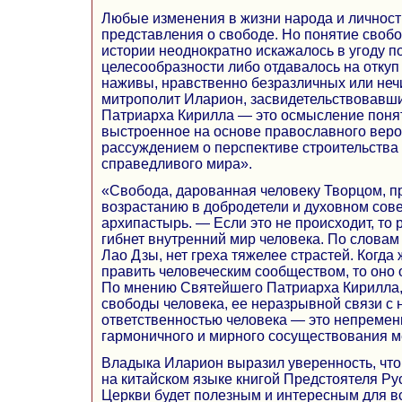
Любые изменения в жизни народа и личност
представления о свободе. Но понятие своб
истории неоднократно искажалось в угоду п
целесообразности либо отдавалось на откуп
наживы, нравственно безразличных или неч
митрополит Иларион, засвидетельствовавш
Патриарха Кирилла — это осмысление поня
выстроенное на основе православного веро
рассуждением о перспективе строительства
справедливого мира».
«Свобода, дарованная человеку Творцом, п
возрастанию в добродетели и духовном со
архипастырь. — Если это не происходит, то 
гибнет внутренний мир человека. По слова
Лао Дзы, нет греха тяжелее страстей. Когда
править человеческим сообществом, то оно 
По мнению Святейшего Патриарха Кирилла
свободы человека, ее неразрывной связи с
ответственностью человека — это непремен
гармоничного и мирного сосуществования 
Владыка Иларион выразил уверенность, что
на китайском языке книгой Предстоятеля Р
Церкви будет полезным и интересным для вс