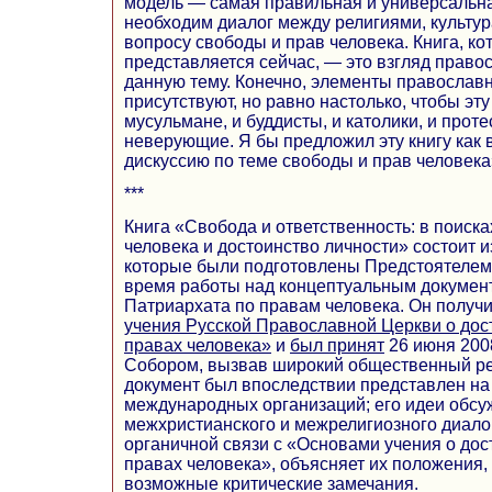
модель — самая правильная и универсальн
необходим диалог между религиями, культур
вопросу свободы и прав человека. Книга, ко
представляется сейчас, — это взгляд право
данную тему. Конечно, элементы православн
присутствуют, но равно настолько, чтобы эту
мусульмане, и буддисты, и католики, и проте
неверующие. Я бы предложил эту книгу как 
дискуссию по теме свободы и прав человека
***
Книга «Свобода и ответственность: в поиск
человека и достоинство личности» состоит и
которые были подготовлены Предстоятелем
время работы над концептуальным докумен
Патриархата по правам человека. Он получ
учения Русской Православной Церкви о дост
правах человека»
и
был принят
26 июня 200
Собором, вызвав широкий общественный ре
документ был впоследствии представлен на
международных организаций; его идеи обсу
межхристианского и межрелигиозного диалог
органичной связи с «Основами учения о дос
правах человека», объясняет их положения, 
возможные критические замечания.