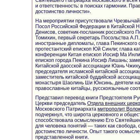
Святейшего Патриарха Московского и всея
и ответственность: в поисках гармонии. Пра
достоинство личности».
На мероприятии присутствовали Чрезвыча
Посол Российской Федерации в Китайской Н
Денисов, советник-посланник российского П
Томихин, первый секретарь Посольства А.П.
иностранные дипломаты, глава Пекинского 
протестантский епископ Юй Синли; глава ка
конференции Китая епископ Иосиф Ма Инли
епископ города Пекина Иосиф Лишань; заме
Китайской даосской ассоциации Юань Чжиху
председателя исламской китайской ассоциа
заместитель китайской буддийской ассоциац
монастыря Шаолинь Ши Юнсинь, деятели нау
православные китайцы, русскоязычные соот
Представил перевод книги Предстоятеля Р
Церкви председатель
Отдела внешних церк
Московского Патриархата
митрополит Воло
подчеркнул, что широта церковного и общес
способствовала осмыслению Его Святейше
для человека понятий — таких как свобода, 
достоинство личности. Опыт такого осмысле
представленной книги.