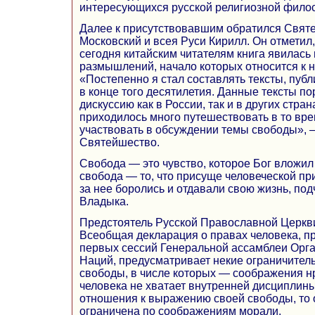
интересующихся русской религиозной филос
Далее к присутствовавшим обратился Свят
Московский и всея Руси Кирилл. Он отметил
сегодня китайским читателям книга явилась
размышлений, начало которых относится к н
«Постепенно я стал составлять тексты, пуб
в конце того десятилетия. Данные тексты п
дискуссию как в России, так и в других стра
приходилось много путешествовать в то врем
участвовать в обсуждении темы свободы», 
Святейшество.
Свобода — это чувство, которое Бог вложил
свобода — то, что присуще человеческой пр
за нее боролись и отдавали свою жизнь, по
Владыка.
Предстоятель Русской Православной Церкви
Всеобщая декларация о правах человека, пр
первых сессий Генеральной ассамблеи Орг
Наций, предусматривает некие ограничител
свободы, в числе которых — соображения н
человека не хватает внутренней дисциплин
отношения к выражению своей свободы, то 
ограничена по соображениям морали.