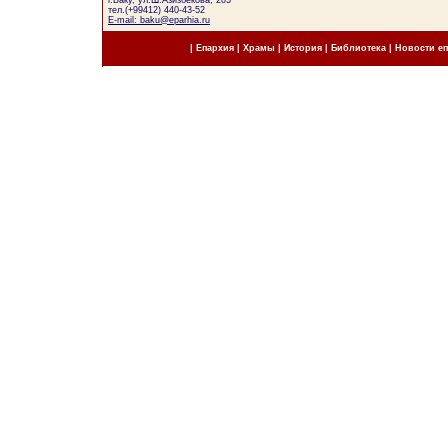
г.Баку, ул.Ш.Азизбекова, 205
тел.(+99412) 440-43-52
E-mail: baku@eparhia.ru
|
Епархия
|
Храмы
|
История
|
Библиотека
|
Новости е