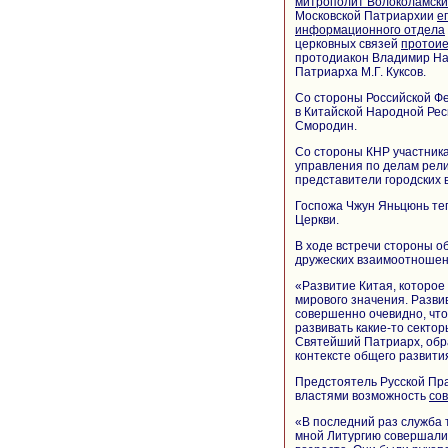
митрополит Волоколамск
Московской Патриархии
е
информационного отдела
церковных связей
протои
протодиакон Владимир На
Патриарха М.Г. Куксов.
Со стороны Российской Ф
в Китайской Народной Рес
Смородин.
Со стороны КНР участника
управления по делам рели
представители городских 
Госпожа Чжун Яньцюнь те
Церкви.
В ходе встречи стороны о
дружеских взаимоотношен
«Развитие Китая, которое
мирового значения. Разви
совершенно очевидно, что
развивать какие-то сектор
Святейший Патриарх, обра
контексте общего развити
Предстоятель Русской Пр
властями возможность
со
«В последний раз служба т
мной Литургию совершали