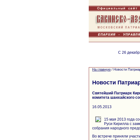
С 26 декабр
На главную
/
Новости Патриа
Новости Патриа
Святейший Патриарх Кир
комитета шанхайского с
16.05.2013
15 мая 2013 года с
Руси Кирилла с за
собрания народного пред
Во встрече приняли учас