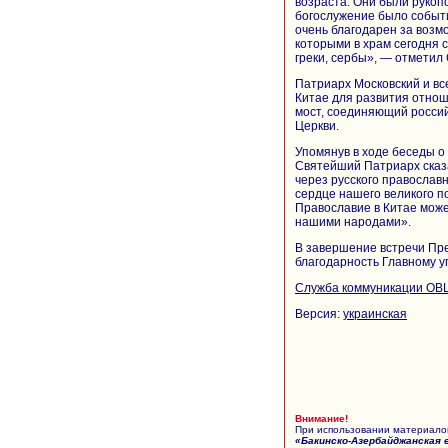
возраста. Они были рукопо
богослужение было событ
очень благодарен за возм
которыми в храм сегодня 
греки, сербы», — отметил
Патриарх Московский и вс
Китае для развития отнош
мост, соединяющий россий
Церкви.
Упомянув в ходе беседы о 
Святейший Патриарх сказа
через русского православн
сердце нашего великого по
Православие в Китае мож
нашими народами».
В завершение встречи Пр
благодарность Главному у
Служба коммуникации ОВ
Версия:
украинская
Внимание!
При использовании материалов
«Бакинско-Азербайджанская 