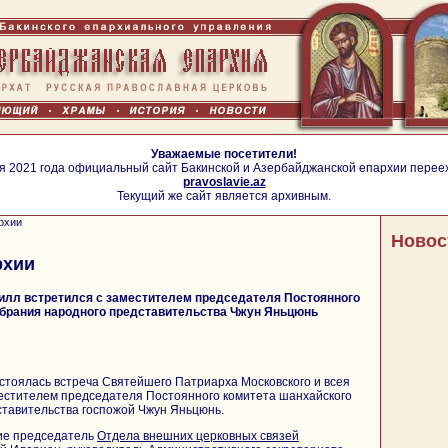
Уважаемые посетители!
я 2021 года официальный сайт Бакинской и Азербайджанской епархии перее
pravoslavie.az
Текущий же сайт является архивным.
рхии
Новос
рхии
илл встретился с заместителем председателя Постоянного
обрания народного представительства Чжун Яньцюнь
остоялась встреча Святейшего Патриарха Московского и всея
местителем председателя Постоянного комитета шанхайского
ставительства госпожой Чжун Яньцюнь.
тие председатель
Отдела внешних церковных связей