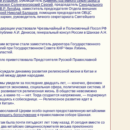
ий Иларион
, руководитель
Административного секретариата
пископ Солнечногорский Сергий
, председатель
Синодального
В.Р. Легойда
, заместитель председателя Отдела внешних
ерей Николай Балашов
, помощник председателя ОВЦС
заркин, руководитель личного секретариата Святейшего
едерации участвовали Чрезвычайный и Полномочный Посол РФ
публике А.И. Денисов, генеральный консул России в Шанхае А.Н.
ми встречи стали заместитель директора Государственного
гий при Государственном Совете КНР Чжан Лэбинь,
властей.
пло приветствовала Предстоятеля Русской Православной
бсуждали динамику развития религиозной жизни в Китае и
ий между двумя народами.
 мы увидели за последние двадцать лет, — конечно, феномен
вается экономика, социальная сфера, политическая система. И
 развивается религиозная жизнь. В обществе невозможно
ы, а какие-то — нет. Тогда создается напряжение, — подчеркнул
щаясь к собеседнице. — Религиозное развитие идет в
я Китая».
авославной Церкви особо оценил предоставленную китайскими
вершить богослужение
в православном соборе Шанхая.
ам была почти пятьдесят лет тому назад. И сегодня вместе со
 два китайских священнослужителя весьма преклонного