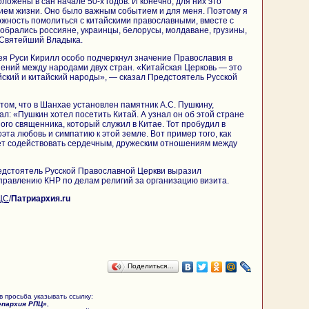
ложены в сан начале 50-х годов. И конечно, для них это
ием жизни. Оно было важным событием и для меня. Поэтому я
ожность помолиться с китайскими православными, вместе с
собрались россияне, украинцы, белорусы, молдаване, грузины,
 Святейший Владыка.
ея Руси Кирилл особо подчеркнул значение Православия в
ений между народами двух стран. «Китайская Церковь — это
ский и китайский народы», — сказал Предстоятель Русской
том, что в Шанхае установлен памятник А.С. Пушкину,
л: «Пушкин хотел посетить Китай. А узнал он об этой стране
ого священника, который служил в Китае. Тот пробудил в
эта любовь и симпатию к этой земле. Вот пример того, как
ет содействовать сердечным, дружеским отношениям между
едстоятель Русской Православной Церкви выразил
правлению КНР по делам религий за организацию визита.
ЦС
/
Патриархия.ru
Поделиться…
 просьба указывать ссылку:
епархия РПЦ»
,