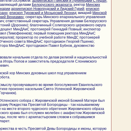
бители сослужили:
архиепископ Пинский и Лунинецкий Стефан
;
правляющий делами
Белорусского экзархата
, ректор
Минских
инарии
архиепископ Новогрудский и Лидский Гурий
;
епископ
Иоанн
;
епископ Туровский и Мозырский Леонид
; викарий
Минской
ский Вениамин
; секретарь Минского епархиального управления
ич; ответственный секретарь Управления делами Белорусского
тоний (Доронин); благочинный Солигорского церковного округа
; доцент МинДАиС протоиерей Геннадий Повный; инспектор
вел (Тимофеенков); первый помощник ректора МинДАиС
нералов); проректор по учебной работе МинДС протоиерей
 Ученого совета МинДАиС протодиакон Георгий Пшенко;
тора МинДАиС протодиакон Павел Бубнов, духовенство
вовали начальник отдела по делам религий и национальностей
а Игорь Попов и заместитель председателя Слонимского
евич.
жской хор Минских духовных школ под управлением
обота.
мыслу прозвучавшего во время богослужения Евангельского
стихе произнес насельник Свято-Успенской Жировичской
Горчанюк).
 Успенского собора с Жировичской иконой Божией Матери был
храму Рождества Пресвятой Богородицы - так называемому
у на месте второго чудесного обретения Жировичского образа
нского храма был отслужен молебен с акафистом Жировичской
цы, после чего с архипастырским словом к собравшимся
ларет.
оржества в честь Пресвятой Девы Богородицы и иконы, которую