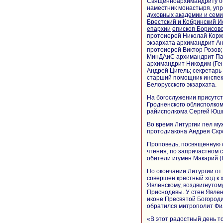
Священноархимандриту о
наместник монастыря, у
духовных академии и сем
Брестский и Кобринский 
епархии
епископ Борисов
протоиерей Николай Корж
экзархата архимандрит Ан
протоиерей Виктор Розов
МинДАиС архимандрит Па
архимандрит Никодим (Ге
Андрей Цигель; секретарь
старший помощник инспек
Белорусского экзархата.
На богослужении присутст
Гродненского облисполком
райисполкома Сергей Юшк
Во время Литургии пел му
протодиакона Андрея Скр
Проповедь, посвященную с
чтения, по запричастном 
обители игумен Макарий (
По окончании Литургии от
совершен крестный ход к 
Явленскому, воздвигнутом
Приснодевы. У стен Явле
иконе Пресвятой Богороди
обратился митрополит Фи
«В этот радостный день т