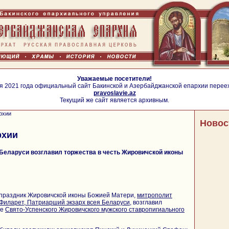
Уважаемые посетители!
я 2021 года официальный сайт Бакинской и Азербайджанской епархии перее
pravoslavie.az
Текущий же сайт является архивным.
рхии
Новос
рхии
Беларуси возглавил торжества в честь Жировичской иконы
в праздник Жировичской иконы Божией Матери,
митрополит
Филарет, Патриарший экзарх всея Беларуси
, возглавил
ме
Свято-Успенского Жировичского мужского ставропигиального