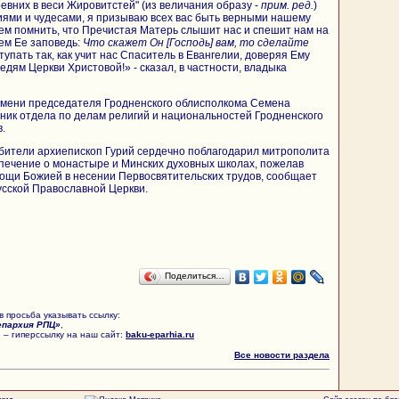
евних в веси Жировитстей" (из величания образу -
прим. ред.
)
ями и чудесами, я призываю всех вас быть верными нашему
ем помнить, что Пречистая Матерь слышит нас и спешит нам на
ем Ее заповедь:
Что скажет Он [Господь] вам, то сделайте
ступать так, как учит нас Спаситель в Евангелии, доверяя Ему
едям Церкви Христовой!» - сказал, в частности, владыка
 имени председателя Гродненского облисполкома Семена
ик отдела по делам религий и национальностей Гродненского
.
бители архиепископ Гурий сердечно поблагодарил митрополита
печение о монастыре и Минских духовных школах, пожелав
ощи Божией в несении Первосвятительских трудов, сообщает
сской Православной Церкви.
Поделиться…
 просьба указывать ссылку:
епархия РПЦ»
,
 – гиперссылку на наш сайт:
baku-eparhia.ru
Все новости раздела