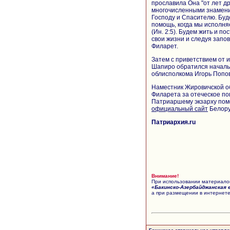
прославила Она "от лет др
многочисленными знамени
Господу и Спасителю. Буд
помощь, когда мы исполня
(Ин. 2:5). Будем жить и по
свои жизни и следуя запов
Филарет.
Затем с приветствием от
Шапиро обратился начальн
облисполкома Игорь Попов
Наместник Жировичской о
Филарета за отеческое по
Патриаршему экзарху пом
официальный сайт
Белору
Патриархия.ru
Внимание!
При использовании материалов
«Бакинско-Азербайджанская 
а при размещении в интернете