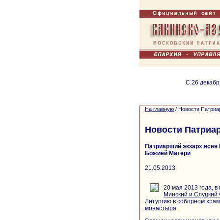
С 26 декабр
На главную
/
Новости Патриа
Новости Патриа
Патриарший экзарх всея 
Божией Матери
21.05.2013
20 мая 2013 года, 
Минский и Слуцкий 
Литургию в соборном хра
монастыря
.