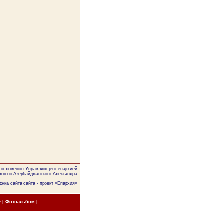
агословению Управляющего епархией
кого и Азербайджанского Александра
жка сайта сайта - проект «
Епархия
»
е
|
Фотоальбом
|