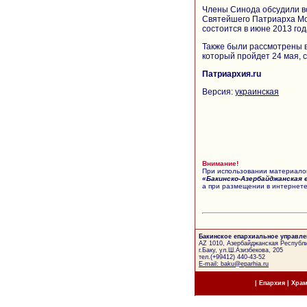
Члены Синода обсудили в
Святейшего Патриарха Мос
состоится в июне 2013 год
Также были рассмотрены 
который пройдет 24 мая,
Патриархия.ru
Версия:
украинская
Внимание!
При использовании материалов
«Бакинско-Азербайджанская 
а при размещении в интернете
Бакинское епархиальное управле
AZ 1010, Азербайджанская Республи
г.Баку, ул.Ш.Азизбекова, 205
тел.(+99412) 440-43-52
E-mail: baku@eparhia.ru
|
Епархия
|
Хра