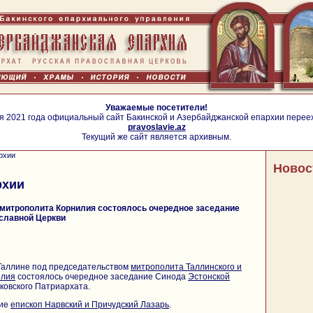
Уважаемые посетители!
я 2021 года официальный сайт Бакинской и Азербайджанской епархии перее
pravoslavie.az
Текущий же сайт является архивным.
рхии
Новос
рхии
митрополита Корнилия состоялось очередное заседание
славной Церкви
 Таллине под председательством
митрополита Таллинского и
илия
состоялось очередное заседание Синода
Эстонской
овского Патриархата.
тие
епископ Нарвский и Причудский Лазарь
.