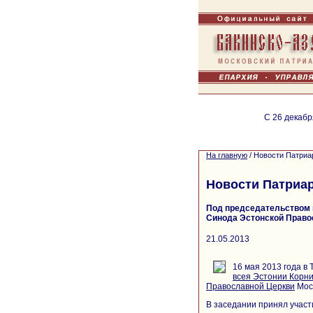
С 26 декабр
На главную
/
Новости Патриа
Новости Патриа
Под председательством 
Синода Эстонской Право
21.05.2013
16 мая 2013 года в
всея Эстонии Корн
Православной Церкви
Моск
В заседании принял учас