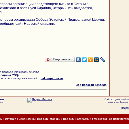
опросы организации предстоящего визита в Эстонию
ковского и всея Руси Кирилла, который, как ожидается,
а.
вопросы организации Собора Эстонской Православной Церкви,
 сообщает
сайт Нарвской епархии
.
Поделиться…
 просьба указывать ссылку:
епархия РПЦ»
,
 – гиперссылку на наш сайт:
baku-eparhia.ru
Все новости раздела
ние
Сайт создан по бл
ка,
епископа Бакинс
Поддер
мы
|
История
|
Библиотека
|
Новости епархии
|
Новости Патриархии
|
Межсоборное присутстви