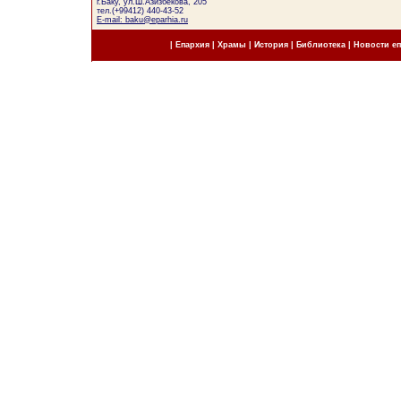
г.Баку, ул.Ш.Азизбекова, 205
тел.(+99412) 440-43-52
E-mail: baku@eparhia.ru
|
Епархия
|
Храмы
|
История
|
Библиотека
|
Новости е