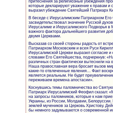
притеснения за религиозные убеждения прои
которые декларируют уважение к правам и
выразил убеждение Святейший Патриарх К
В беседе с Иерусалимским Патриархом Его
засвидетельствовал значение Русской духов
Иерусалиме и Иерусалимского Подворья в М
важного фактора дальнейшего развития до
двумя Церквами.
Высказав со своей стороны радость от вст
Патриархом Московским и всея Руси Кирилл
Иерусалимской Церкви выразил согласие и 
словами Его Святейшества, подчеркнув: «
различных стран фактически вытеснили на о
Наша православная вера бросает вызов миру
какие-то отвлеченные явления… Факт воскр
является реальным. Не будет преувеличение
переживаем времена апостасии».
Коснувшись темы паломничества во Святу
Патриарх Иерусалимский Феофил сказал: «
на запросы паломников, которые к нам приез
Украины, из России, Молдавии, Белоруссии
землей мучеников за Церковь Христову. Дейс
бы немного задумываются о современной и