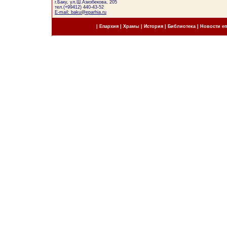
г.Баку, ул.Ш.Азизбекова, 205
тел.(+99412) 440-43-52
E-mail: baku@eparhia.ru
|
Епархия
|
Храмы
|
История
|
Библиотека
|
Новости е