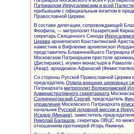
Патриарха Московского и всея Руси Кирилл
Патриархом Иерусалимским и всей Палест
прибывшим с официальным визитом в пред
Православной Церкви.
В составе делегации, сопровождающей Бл
Феофила, — митрополит Назаретский Кириа
секретарь Священного Синода
Иерусалимск
Церкви
архиепископ Константинский Ариста
наместник в Вифлееме архиепископ Иордан
представитель Блаженнейшего Патриарха И
Московском Патриаршем престоле архиман
(Диспиракис), игумен монастыря в Рамалле
(Авар), архидиакон Афанасий (Фемистоклеос
Со стороны Русской Православной Церкви в
председатель
Отдела внешних церковных с
Патриархата
митрополит Волоколамский И
Административного секретариата
Московско
Солнечногорский Сергий
, председатель
Фин
управления
Московского Патриархата
еписк
начальник
Русской духовной миссии в Иеру
Исидор (Минаев)
, заместитель председате
Николай Балашов
, секретарь ОВЦС по ме
отношениям протоиерей Игорь Якимчук.