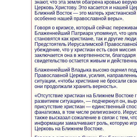
знают, что эта земля обагрена кровью верую
Церковь Христову. Это касается и нашей Цер
Ближний Восток — это матерь христианской 
особенно нашей православной веры».
Говоря о кризисе, который сейчас пережива
Блаженнейший Патриарх упомянул, что цел
становятся как христиане, так и другие люд
Предстоятель Иерусалимской Православно
убеждение, что у христиан есть своя миссия 
заключается она в жертвенности, благодаря
свидетельство остается живым и действенн
Блаженнейший Владыка высоко оценил под
Православной Церкви, усилия, направленн
ситуации, «чтобы христиане не бросали свои
они продолжали хранить верность».
«Отсутствие христиан на Ближнем Востоке 
развитием ситуации», — подчеркнул он, выр
присутствие христиан — единственный спос
фанатизма, в том числе религиозного. Иеру
также высказал сожаление в связи с тем, чт
информации замалчивают роль, которую иг
Церковь на Ближнем Востоке.