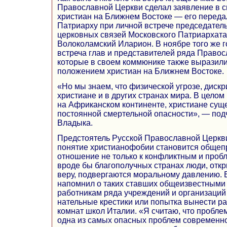
Православной Церкви сделал заявление в с
христиан на Ближнем Востоке — его перед
Патриарху при личной встрече председател
церковных связей Московского Патриархата
Волоколамский Иларион. В ноябре того же г
встреча глав и представителей ряда Право
которые в своем коммюнике также выразил
положением христиан на Ближнем Востоке.
«Но мы знаем, что физической угрозе, дис
христиане и в других странах мира. В целом 
на Африканском континенте, христиане сущ
постоянной смертельной опасности», — по
Владыка.
Предстоятель Русской Православной Церкви
понятие христианофобии становится общеп
отношение не только к конфликтным и проб
вроде бы благополучных странах люди, от
веру, подвергаются моральному давлению. 
напомнил о таких ставших общеизвестными ф
работникам ряда учреждений и организаций
нательные крестики или попытка вынести ра
комнат школ Италии. «Я считаю, что пробл
одна из самых опасных проблем современно