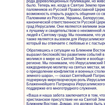
рода дореволюционных публикаций, но живо
было. Теперь же, когда в Святую Землю при
паломников из Русской Православной Церкв
возможность открыть радость общения со с
Паломники из России, Украины, Белоруссии,
канонической ответственности Русской Цер
град Иерусалим. Они являются великим зна
к лучшему и свидетельством о неизменной 
людей к Святому граду. Мы понимаем, что 
также является вызовом для Иерусалимског
который вы отвечаете с любовью и с пастыр
Обратившись к ситуации на Ближнем Восток
выразил беспокойство развитием событий в
молимся о мире на Святой Земле и вообще
регионе. Мы понимаем, что Иерусалимский
каждодневную молитву на святых местах, м
о преодолении конфликтов и военных столкн
земного шара», — сказал Святейший Патриа
подчеркнув миротворческую роль Иерусали
Блаженнейшего Патриарха Иерусалимского
поддержке его многотрудного служения.
«Ваша и наша забота заключается в том, чт
христианское присутствие ни на Святой Зем
Ближнем Востоке. Думаю, это должно быть з