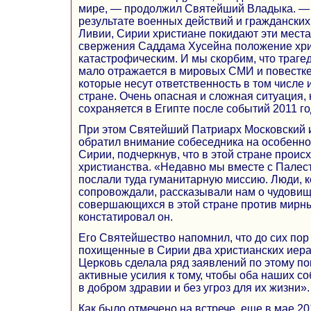
мире, — продолжил Святейший Владыка. — 
результате военных действий и гражданских
Ливии, Сирии христиане покидают эти места
свержения Саддама Хусейна положение хри
катастрофическим. И мы скорбим, что траге
мало отражается в мировых СМИ и повестке 
которые несут ответственность в том числе 
стране. Очень опасная и сложная ситуация, 
сохраняется в Египте после событий 2011 го
При этом Святейший Патриарх Московский и
обратил внимание собеседника на особенн
Сирии, подчеркнув, что в этой стране проис
христианства. «Недавно мы вместе с Пале
послали туда гуманитарную миссию. Люди, 
сопровождали, рассказывали нам о чудовищ
совершающихся в этой стране против мирн
констатировал он.
Его Святейшество напомнил, что до сих пор
похищенные в Сирии два христианских иерар
Церковь сделала ряд заявлений по этому п
активные усилия к тому, чтобы оба наших 
в добром здравии и без угроз для их жизни».
Как было отмечено на встрече, еще в мае 2