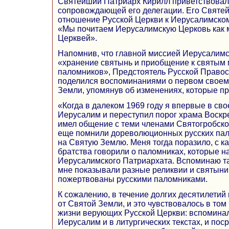
Святейший Патриарх Кирилл приветствовал 
сопровождающей его делегации. Его Святе
отношение Русской Церкви к Иерусалимском
«Мы почитаем Иерусалимскую Церковь как м
Церквей».
Напомнив, что главной миссией Иерусалимс
«хранение святынь и приобщение к святым 
паломников», Предстоятель Русской Право
поделился воспоминаниями о первом свое
Земли, упомянув об изменениях, которые пр
«Когда в далеком 1969 году я впервые в сво
Иерусалим и переступил порог храма Воскр
имел общение с теми членами Святогробско
еще помнили дореволюционных русских па
на Святую Землю. Меня тогда поразило, с к
братства говорили о паломниках, которые 
Иерусалимского Патриархата. Вспоминаю та
мне показывали разные реликвии и святыни
пожертвованы русскими паломниками.
К сожалению, в течение долгих десятилетий
от Святой Земли, и это чувствовалось в том
жизни верующих Русской Церкви: вспомина
Иерусалим и в литургических текстах, и пос