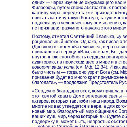
одних — через изучение окружающего нас мир
Философы, путем своих абстрактных постро
картину мира, нередко также приходят к Богу
описать картину такую богатую, такую много
подлежащую человеческому осмыслению, как
не признавая разумного начала этого мира»
Поэтому, отметил Святейший Владыка, «у в
рациональный исток». Однако, как писал о т
(Дроздов) в своем «Катехизисе», вера начин
принадлежит сердцу. «Вам, актерам, Бог дал
внутреннюю способность сердцем реагироват
аудиторию, на происходящее в мире и в стр
говорят ваши уста
(см. Мф. 12:34). И как 
было чистым — тогда оно узрит Бога (см. Мф.
призвания будет во много крат приумножен
благодати», — продолжил Предстоятель Рус
«Сердечно благодарю всех, кому пришла в 
этот святой храм в Доме ветеранов сцены
актеров, которых так любит наш народ. Воз
многие из вас утвердятся в вере, а для кого-
новый мир, благодатный мир общения с Бог
ваших душ, мир, через который вы будете обр
поддержку в, может быть, непростых обстоя
— добавил Святейший Владыка, сообщив, ч