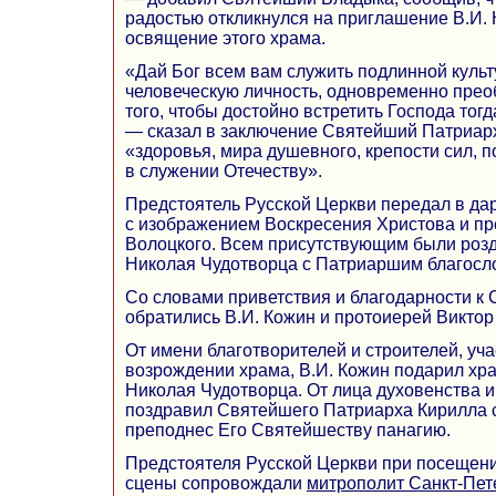
радостью откликнулся на приглашение В.И.
освящение этого храма.
«Дай Бог всем вам служить подлинной куль
человеческую личность, одновременно пре
того, чтобы достойно встретить Господа тогд
— сказал в заключение Святейший Патриарх
«здоровья, мира душевного, крепости сил, 
в служении Отечеству».
Предстоятель Русской Церкви передал в да
с изображением Воскресения Христова и п
Волоцкого. Всем присутствующим были розд
Николая Чудотворца с Патриаршим благосл
Со словами приветствия и благодарности к
обратились В.И. Кожин и протоиерей Виктор
От имени благотворителей и строителей, уч
возрождении храма, В.И. Кожин подарил хра
Николая Чудотворца. От лица духовенства и
поздравил Святейшего Патриарха Кирилла с
преподнес Его Святейшеству панагию.
Предстоятеля Русской Церкви при посещен
сцены сопровождали
митрополит Санкт-Пет