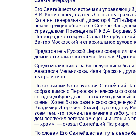
Санкт-Петербурге.
Его Святейшество встречали управляющий
В.И. Кожин, председатель Союза театральны
Калягин, генеральный директор ФГУП «Дире
реконструкции объектов в Северо-Западно
Управделами Президента РФ В.А. Борщев, 
Петроградского округа
Санкт-Петербургской
Виктор Московский и епархиальное духовен
Предстоятель Русской Церкви совершил чи
домового храма святителя Николая Чудотво
Среди молившихся за богослужением были 
Анастасия Мельникова, Иван Краско и други
театра и кино.
По окончании богослужения Святейший Пат
собравшимся с Первосвятительским слово
сегодня доброе дело — освятили домовый х
сцены. Хотел бы выразить свою сердечную 
Владимир Игоревич [Кожин], руководству Р
всем тем, кто проявил внимание и заботу, ч
дом послужил ветеранам сцены и чтобы в э
— храм», — сказал Святейший Патриарх.
По словам Его Святейшества, путь к вере б