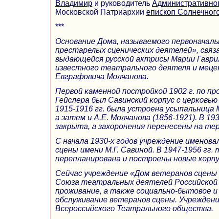
Владимир
и руководитель
Административног
Московской Патриархии
епископ Солнечног
***
Основание Дома, называемого первоначал
престарелых сценических деятелей», связ
выдающейся русской актрисы Марии Гаври
известного театрального деятеля и мец
Евграфовича Молчанова.
Первой каменной постройкой 1902 г. по п
Гейслера был Савинский корпус с церковью
1915-1916 гг. была устроена усыпальница М
а затем и А.Е. Молчанова (1856-1921). В 19
закрыта, а захоронения перенесены на те
С начала 1930-х годов учреждение именов
сцены имени М.Г. Савиной. В 1947-1956 гг
перепланирована и построены новые корпу
Сейчас учреждение «Дом ветеранов сцены 
Союза театральных деятелей Российской
проживание, а также социально-бытовое и
обслуживание ветеранов сцены. Учрежден
Всероссийского Театрального общества.