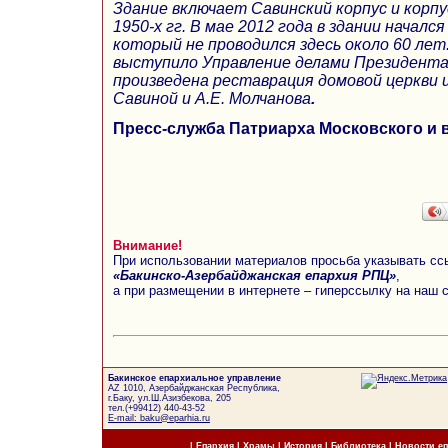
Здание включает Савинский корпус и корпу
1950-х гг. В мае 2012 года в здании начал
который не проводился здесь около 60 лет
выступило Управление делами Президента
произведена реставрация домовой церкви и
Савиной и А.Е. Молчанова
.
Пресс-служба Патриарха Московского и 
Внимание!
При использовании материалов просьба указывать сс
«Бакинско-Азербайджанская епархия РПЦ»
,
а при размещении в интернете – гиперссылку на наш 
Бакинское епархиальное управление
AZ 1010, Азербайджанская Республика,
г.Баку, ул.Ш.Азизбекова, 205
тел.(+99412) 440-43-52
E-mail: baku@eparhia.ru
|
Епархия
|
Храмы
|
История
|
Библиотека
|
Новости е