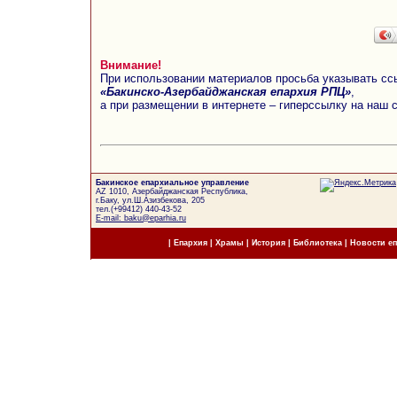
Внимание!
При использовании материалов просьба указывать сс
«Бакинско-Азербайджанская епархия РПЦ»
,
а при размещении в интернете – гиперссылку на наш 
Бакинское епархиальное управление
AZ 1010, Азербайджанская Республика,
г.Баку, ул.Ш.Азизбекова, 205
тел.(+99412) 440-43-52
E-mail: baku@eparhia.ru
|
Епархия
|
Храмы
|
История
|
Библиотека
|
Новости е