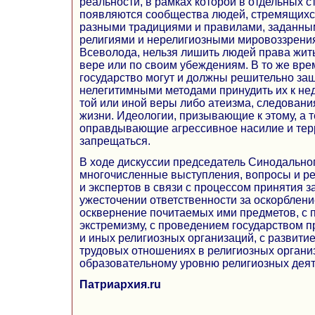
реальности, в рамках которой в отдельных с
появляются сообщества людей, стремящихся
разными традициями и правилами, заданн
религиями и нерелигиозными мировоззрени
Всеволода, нельзя лишить людей права жить
вере или по своим убеждениям. В то же вре
государство могут и должны решительно за
нелегитимными методами принудить их к н
той или иной веры либо атеизма, следовани
жизни. Идеологии, призывающие к этому, а 
оправдывающие агрессивное насилие и тер
запрещаться.
В ходе дискуссии председатель Синодальног
многочисленные выступления, вопросы и р
и экспертов в связи с процессом принятия з
ужесточении ответственности за оскорблени
осквернение почитаемых ими предметов, с 
экстремизму, с проведением государством п
и иных религиозных организаций, с развити
трудовых отношениях в религиозных организ
образовательному уровню религиозных деят
Патриархия.ru