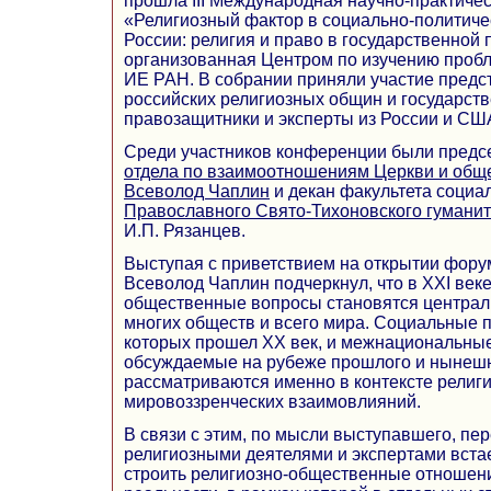
прошла III Международная научно-практиче
«Религиозный фактор в социально-политич
России: религия и право в государственной 
организованная Центром по изучению пробл
ИЕ РАН. В собрании приняли участие предс
российских религиозных общин и государст
правозащитники и эксперты из России и СШ
Среди участников конференции были предс
отдела по взаимоотношениям Церкви и общ
Всеволод Чаплин
и декан факультета социа
Православного Свято-Тихоновского гуманит
И.П. Рязанцев.
Выступая с приветствием на открытии фору
Всеволод Чаплин подчеркнул, что в ХХI веке
общественные вопросы становятся централ
многих обществ и всего мира. Социальные 
которых прошел ХХ век, и межнациональные
обсуждаемые на рубеже прошлого и нынешне
рассматриваются именно в контексте религ
мировоззренческих взаимовлияний.
В связи с этим, по мысли выступавшего, пе
религиозными деятелями и экспертами встает
строить религиозно-общественные отношени