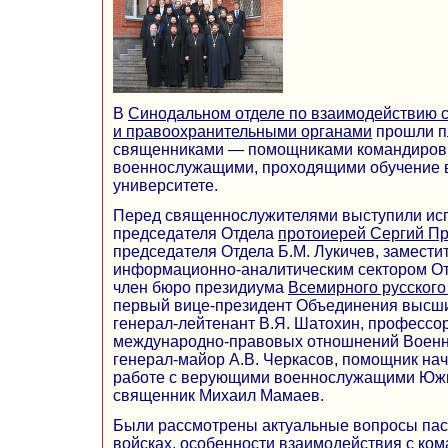
В
Синодальном отделе по взаимодействию 
и правоохранительными органами
прошли п
священниками — помощниками командиров 
военнослужащими, проходящими обучение
университете.
Перед священнослужителями выступили ис
председателя Отдела
протоиерей Сергий П
председателя Отдела Б.М. Лукичев, замест
информационно-аналитическим сектором Отд
член бюро президиума
Всемирного русского
первый вице-президент Объединения высш
генерал-лейтенант В.Я. Шатохин, профессо
международно-правовых отношнений Военн
генерал-майор А.В. Черкасов, помощник нач
работе с верующими военнослужащими Южн
священник Михаил Мамаев.
Были рассмотрены актуальные вопросы пас
войсках, особенности взаимодействия с ко