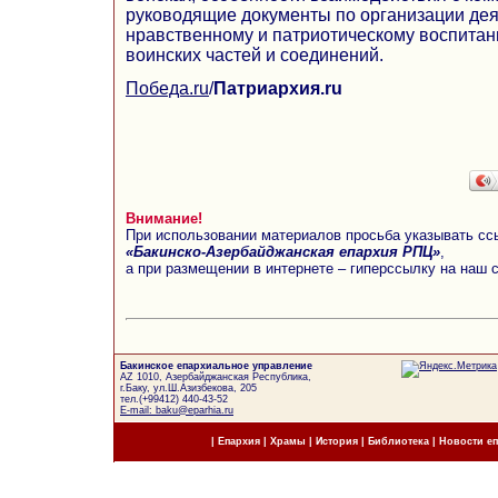
руководящие документы по организации дея
нравственному и патриотическому воспитан
воинских частей и соединений.
Победа.ru
/
Патриархия.ru
Внимание!
При использовании материалов просьба указывать сс
«Бакинско-Азербайджанская епархия РПЦ»
,
а при размещении в интернете – гиперссылку на наш 
Бакинское епархиальное управление
AZ 1010, Азербайджанская Республика,
г.Баку, ул.Ш.Азизбекова, 205
тел.(+99412) 440-43-52
E-mail: baku@eparhia.ru
|
Епархия
|
Храмы
|
История
|
Библиотека
|
Новости е