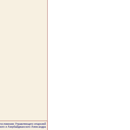
агословению Управляющего епархией
кого и Азербайджанского Александра