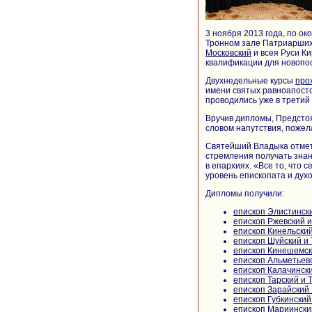
3 ноября 2013 года, по о
Тронном зале Патриарших
Московский
и всея Руси К
квалификации для новопо
Двухнедельные курсы
про
имени святых равноапост
проводились уже в третий 
Вручив дипломы, Предстоя
словом напутствия, пожел
Святейший Владыка отмет
стремления получать знан
в епархиях. «Все то, что
уровень епископата и дух
Дипломы получили:
епископ Элистинск
епископ Ржевский 
епископ Кинельски
епископ Шуйский и 
епископ Кинешемск
епископ Альметьев
епископ Калачинск
епископ Тарский и 
епископ Зарайский
епископ Губкински
епископ Мариински