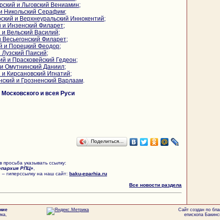
рский и Льговский Вениамин
;
 и Никольский Серафим
;
рский и Верхнеуральский Иннокентий
;
 и Инзенский Филарет
;
 и Вельский Василий
;
и Весьегонский Филарет
;
й и Порецкий Феодор
;
и Лузский Паисий
;
ий и Прасковейский Гедеон
;
 и Омутнинский Даниил
;
 и Кирсановский Игнатий
;
нский и Грозненский Варлаам
.
Московского и всея Руси
Поделиться…
 просьба указывать ссылку:
епархия РПЦ»
,
 – гиперссылку на наш сайт:
baku-eparhia.ru
Все новости раздела
ние
Сайт создан по бл
ка,
епископа Бакинс