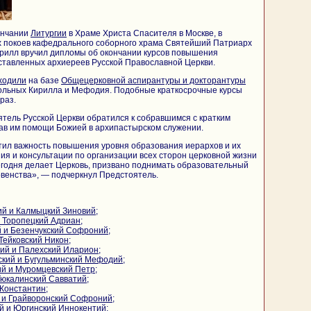
кончании
Литургии
в Храме Христа Спасителя в Москве, в
 покоев кафедрального соборного храма Святейший Патриарх
ирилл вручил дипломы об окончании курсов повышения
ставленных архиереев Русской Православной Церкви.
ходили
на базе
Общецерковной аспирантуры и докторантуры
ольных Кирилла и Мефодия. Подобные краткосрочные курсы
раз.
тель Русской Церкви обратился к собравшимся с кратким
ав им помощи Божией в архипастырском служении.
ил важность повышения уровня образования иерархов и их
ия и консультации по организации всех сторон церковной жизни
 сегодня делает Церковь, призвано поднимать образовательный
овенства», — подчеркнул Предстоятель.
ий и Калмыцкий Зиновий
;
и Торопецкий Адриан
;
й и Безенчукский Софроний
;
Тейковский Никон
;
ий и Палехский Иларион
;
ский и Бугульминский Мефодий
;
ий и Муромцевский Петр
;
Тюкалинский Савватий
;
 Константин
;
й и Грайворонский Софроний
;
й и Юргинский Иннокентий
;