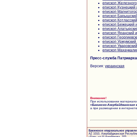
епископ Железного
епископ Кузнецкий
епископ Магнитого
епископ Барышский
епископ Котласский
епископ Бежецкий 
епископ Алатырски
епископ Яранский 
епископ Георгиевск
епископ Уржумский
епископ Уваровский
епископ Махачкали
Пресс-служба Патриарха 
Версия:
украинская
Внимание!
При использовании материалов
«Бакинско-Азербайджанская 
а при размещении в интернете
Бакинское епархиальное управле
AZ 1010, Азербайджанская Республи
г.Баку, ул.Ш.Азизбекова, 205