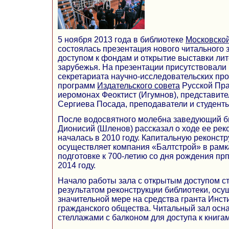
5 ноября 2013 года в библиотеке
Московской
состоялась презентация нового читального 
доступом к фондам и открытие выставки лит
зарубежья. На презентации присутствовали 
секретариата научно-исследовательских пр
программ
Издательского совета
Русской Пр
иеромонах Феоктист (Игумнов), представит
Сергиева Посада, преподаватели и студенты
После водосвятного молебна заведующий б
Дионисий (Шленов) рассказал о ходе ее рек
началась в 2010 году. Капитальную реконст
осуществляет компания «Балтстрой» в рамк
подготовке к 700-летию со дня рождения пр
2014 году.
Начало работы зала с открытым доступом 
результатом реконструкции библиотеки, осу
значительной мере на средства гранта Инст
гражданского общества. Читальный зал ос
стеллажами с балконом для доступа к книгам