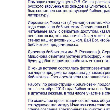
Помощник заведующего О.В. Синюк рассказа
русского зарубежья из фондов библиотеки. 
был составлен соответствующий библиограф
литературы.
Иеромонах Феоктист (Игумнов) отметил: «Ко
года ездили по библиотекам Соединенных Ш
читальные залы с открытым доступом, каза
невероятным, что аналогичный зал может та
стенах наших духовных школ. Дай Бог, чтоб
библиотеки продолжалось».
Директор библиотеки им. В. Розанова (г. Сер
Мишонова отметила уютную атмосферу и инт
будет удобно и приятно работать его посети
В конце встречи состоялась фотопрезентаци
наглядно продемонстрирована динамика ре
библиотеки. Гости осмотрели готовящиеся к
Работы по реконструкции библиотеки продо
что с сентября 2014 года библиотека возоб
в штатном режиме, в том числе участие в с
По окончании презентации состоялось обсу
сотрудничества между Издательским совето
сфере создания электронных библиотек и их