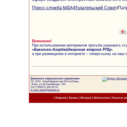
Пресс-служба МДА
/
Издательский Совет
/Пат
Внимание!
При использовании материалов просьба указывать сс
«Бакинско-Азербайджанская епархия РПЦ»
,
а при размещении в интернете – гиперссылку на наш 
Бакинское епархиальное управление
AZ 1010, Азербайджанская Республика,
г.Баку, ул.Ш.Азизбекова, 205
тел.(+99412) 440-43-52
E-mail: baku@eparhia.ru
|
Епархия
|
Храмы
|
История
|
Библиотека
|
Новости е