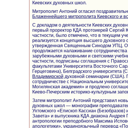
Киевских духовных школ.
Митрополит Антоний огласил поздравитель
Блаженнейшего митрополита Киевского и в
С докладом о деятельности Киевских духов
первый проректор КДА протоиерей Сергий Ю
частности, было отмечено, что в текущем уч
реализуется концепция высшего духовного 
утвержденная Священным Синодом УПЦ. От
продолжается налаживание сотрудничества 
зарубежными духовными и светскими учебн
частности, подписаны соглашения с Право
факультетами Университета Восточного Сар
Герцеговина), Белградского университета (
Владимирской
духовной семинарии (США). 
сотрудничестве с Национальным университе
Могилянская академия» и продлено соглаш
Киево-Печерским историко-культурным запо
Затем митрополит Антоний представил новы
духовных школ — монографии преподавате
Ухтомского «Епископ Кассиан (Безобразов) 
Завета» и выпускника КДА диакона Андрея
антропологии преподобного Максима Испов
апологетики», украиноязычный перевод «П