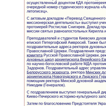
осуществленный доцентом КДА протоиерее
очередной номер студенческого журнала «
летописец».
С актовым докладом «Перевод Священного 
миссионерская деятельность» выступил уче
протоиерей Ростислав Снигирев. Доклад пр
миссии святых равноапостольных Кирилла 
Преподавателей и студентов Киевских духо
епископ Петергофский Амвросий. Также бы
поздравительные адреса ректоров духовных
Православной Церкви. Поздравления пред
комитета
Русской Православной Церкви, ре
духовных школ
архиепископа Верейского Е
по научно-богословской работе МДА протои
Задорнов. Поздравительный адрес управля
Белорусского экзархата
, ректора
Минских д
архиепископа Новогрудского и Лидского Гур
помощник ректора Минской духовной акаде
Никодим (Генералов).
С поздравлением выступил генеральный ди
Киево-Печерского историко-культурного зап
Затем по благословению Предстоятеля Укр