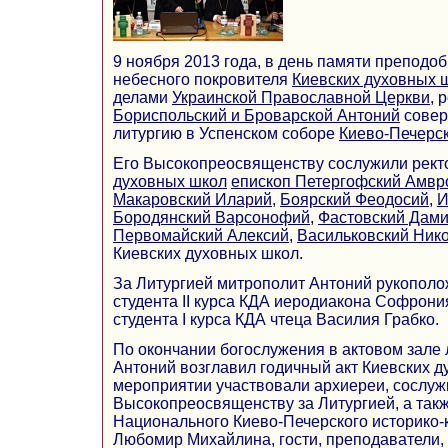
9 ноября 2013 года, в день памяти преподо
небесного покровителя
Киевских духовных 
делами
Украинской Православной Церкви
, 
Бориспольский и Броварской Антоний
совер
литургию в Успенском соборе
Киево-Печерс
Его Высокопреосвященству сослужили рек
духовных школ
епископ Петергофский Амвр
Макаровский Иларий
,
Боярский Феодосий
,
И
Бородянский Варсонофий
,
Фастовский Дам
Первомайский Алексий
,
Васильковский Ник
Киевских духовных школ.
За Литургией митрополит Антоний рукополо
студента II курса КДА иеродиакона Софрони
студента I курса КДА чтеца Василия Грабко.
По окончании богослужения в актовом зале
Антоний возглавил годичный акт Киевских д
мероприятии участвовали архиереи, сослу
Высокопреосвященству за Литургией, а так
Национального Киево-Печерского историко-
Любомир Михайлина, гости, преподаватели, 