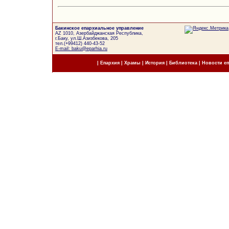
Бакинское епархиальное управление
AZ 1010, Азербайджанская Республика,
г.Баку, ул.Ш.Азизбекова, 205
тел.(+99412) 440-43-52
E-mail: baku@eparhia.ru
|
Епархия
|
Храмы
|
История
|
Библиотека
|
Новости е