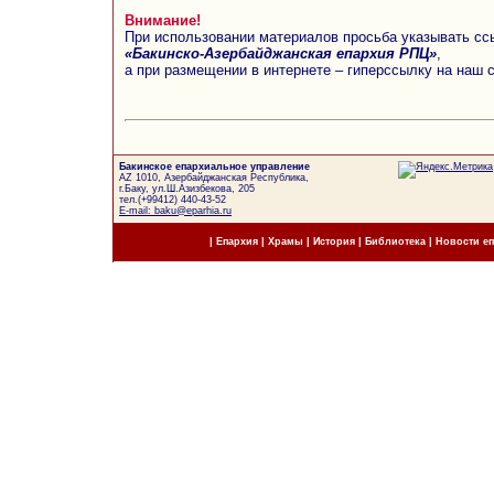
Внимание!
При использовании материалов просьба указывать сс
«Бакинско-Азербайджанская епархия РПЦ»
,
а при размещении в интернете – гиперссылку на наш 
Бакинское епархиальное управление
AZ 1010, Азербайджанская Республика,
г.Баку, ул.Ш.Азизбекова, 205
тел.(+99412) 440-43-52
E-mail: baku@eparhia.ru
|
Епархия
|
Храмы
|
История
|
Библиотека
|
Новости е