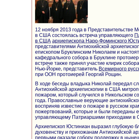
12 ноября 2013 года в Представительстве 
в США состоялась встреча управляющего
П
в США
архиепископа Наро-Фоминского Юст
представителями Антиохийской архиеписко
епископом Бруклинским Николаем и настоят
кафедрального собора в Бруклине протоие
встрече также принял участие клирик собор
Нью-Йорке, представитель
Всемирного русс
при ООН протоиерей Георгий Рощин.
В ходе беседы владыка Николай передал с
Антиохийской архиепископии в США митропо
пожаром, который случился в Никольском со
года. Православные верующие антиохийско
восприняв известие о пожаре в русском хра
пожертвований, которые и были переданы 
управляющему Патриаршими приходами в 
Архиепископ Юстиниан выразил глубокую б
духовенству и прихожанам Антиохийской ар
первыми оказали собору поддержку в ныне