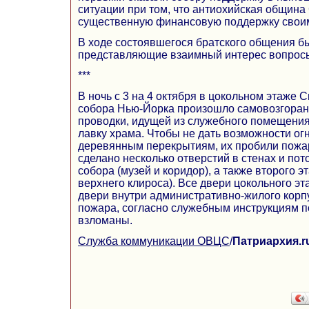
ситуации при том, что антиохийская общин
существенную финансовую поддержку своим
В ходе состоявшегося братского общения 
представляющие взаимный интерес вопрос
***
В ночь с 3 на 4 октября в цокольном этаже 
собора Нью-Йорка произошло самовозгора
проводки, идущей из служебного помещения
лавку храма. Чтобы не дать возможности ог
деревянным перекрытиям, их пробили пожа
сделано несколько отверстий в стенах и пот
собора (музей и коридор), а также второго э
верхнего клироса). Все двери цокольного эт
двери внутри административно-жилого корп
пожара, согласно служебным инструкциям 
взломаны.
Служба коммуникации ОВЦС
/
Патриархия.r