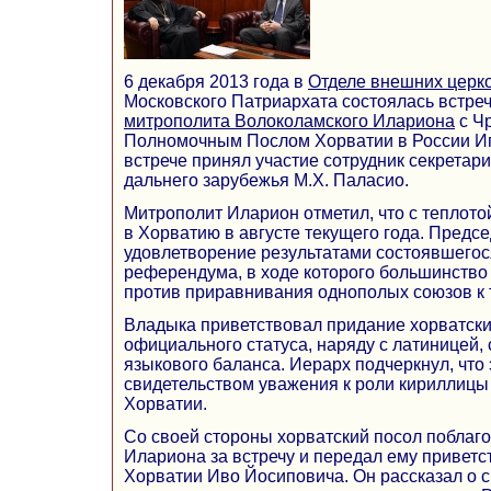
6 декабря 2013 года в
Отделе внешних
церк
Московского Патриархата состоялась встр
митрополита Волоколамского Илариона
с Ч
Полномочным Послом Хорватии в России Иг
встрече принял участие сотрудник секрета
дальнего зарубежья М.Х. Паласио.
Митрополит Иларион отметил, что с теплото
в Хорватию в августе текущего года. Пред
удовлетворение результатами состоявшегос
референдума, в ходе которого большинство
против приравнивания однополых союзов к
Владыка приветствовал придание хорватск
официального статуса, наряду с латиницей,
языкового баланса. Иерарх подчеркнул, что 
свидетельством уважения к роли кириллицы 
Хорватии.
Со своей стороны хорватский посол поблаг
Илариона за встречу и передал ему приветс
Хорватии Иво Йосиповича. Он рассказал о