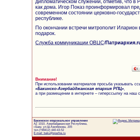
дипломатическом служении, отметив, что в Р
как дома. Игор Показ проинформировал пр
современном состоянии церковно-государс
республике.
По окончании встречи митрополит Иларион 
подарок.
Служба коммуникации ОВЦС
/
Патриархия.r
Внимание!
При использовании материалов просьба указывать сс
«Бакинско-Азербайджанская епархия РПЦ»
,
а при размещении в интернете – гиперссылку на наш 
Бакинское епархиальное управление
AZ 1010, Азербайджанская Республика,
г.Баку, ул.Ш.Азизбекова, 205
тел.(+99412) 440-43-52
E-mail: baku@eparhia.ru