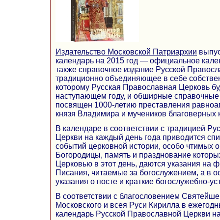
Издательство Московской Патриархии
выпус
календарь на 2015 год — официальное кале
также справочное издание Русской Правосл
традиционно объединяющее в себе собствен
которому Русская Православная Церковь буд
наступающем году, и обширные справочные
посвящен 1000-летию преставления равноап
князя Владимира и мучеников благоверных к
В календаре в соответствии с традицией Р
Церкви на каждый день года приводится спи
событий церковной истории, особо чтимых 
Богородицы, память и празднование котор
Церковью в этот день, даются указания на
Писания, читаемые за богослужением, а в 
указания о посте и краткие богослужебно-ус
В соответствии с благословением Святейше
Московского и всея Руси Кирилла в ежего
календарь Русской Православной Церкви на