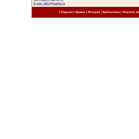
тел.(+99412) 440-43-52
E-mail: baku@eparhia.ru
|
Епархия
|
Храмы
|
История
|
Библиотека
|
Новости е