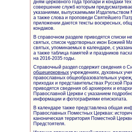
дням церковного года тропари и кондаки тех
совершение служб которым предусматрива
указаниями, выпускаемыми Издательством 
а также слова и проповеди Святейшего Пат
приложении даются тексты воскресных, общ
кондаков.
В справочном разделе приводятся списки н
святых, список чудотворных икон Божией Ма
святых, упоминаемых в календаре, с указан
а также таблица памятей и праздников пасха
на 2016-2035 годы.
Справочный раздел содержит сведения о С
общецерковных
учреждениях, духовных уче
православных общеобразовательных учреж
приходах и представительствах Русской Пр
приводятся сведения об архиереях и епарх
Православной Церкви с указанием подробно
информации и фотографиями епископата.
В календаре также представлена общая ин
Православных Поместных Церквах: историч
каноническая территория Поместной Церкви
Предстоятеля.