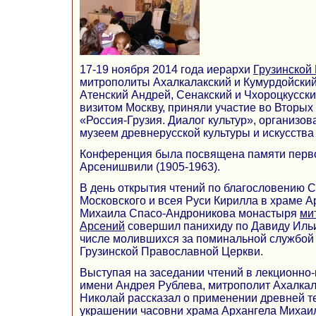
17-19 ноября 2014 года иерархи
Грузинской
митрополиты Ахалкалакский и Кумурдойский
Атенский Андрей, Сенакский и Чхороцкусск
визитом Москву, приняли участие во Вторых
«Россия-Грузия. Диалог культур», организ
музеем древнерусской культуры и искусства
Конференция была посвящена памяти перво
Арсенишвили (1905-1963).
В день открытия чтений по благословению 
Московского и всея Руси Кирилла в храме 
Михаила Спасо-Андроникова монастыря
ми
Арсений
совершил панихиду по Давиду Иль
числе молившихся за поминальной службой
Грузинской Православной Церкви.
Выступая на заседании чтений в лекционно
имени Андрея Рублева, митрополит Ахалкал
Николай рассказал о применении древней те
украшении часовни храма Архангела Михаил