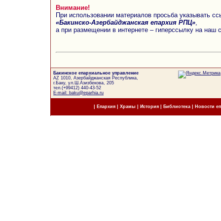
Внимание!
При использовании материалов просьба указывать сс
«Бакинско-Азербайджанская епархия РПЦ»
,
а при размещении в интернете – гиперссылку на наш 
Бакинское епархиальное управление
AZ 1010, Азербайджанская Республика,
г.Баку, ул.Ш.Азизбекова, 205
тел.(+99412) 440-43-52
E-mail: baku@eparhia.ru
|
Епархия
|
Храмы
|
История
|
Библиотека
|
Новости е