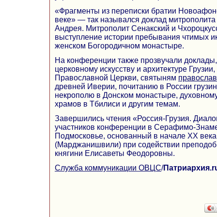
«Фрагменты из переписки братии Новоафон
веке» — так назывался доклад митрополита 
Андрея. Митрополит Сенакский и Чхороцкус
выступление истории пребывания чтимых ик
женском Богородичном монастыре.
На конференции также прозвучали доклады
церковному искусству и архитектуре Грузии,
Православной Церкви, святыням
православ
древней Иверии, почитанию в России грузин
некрополю в Донском монастыре, духовному
храмов в Тбилиси и другим темам.
Завершились чтения «Россия-Грузия. Диалог
участников конференции в Серафимо-Знаме
Подмосковье, основанный в начале ХХ век
(Марджанишвили) при содействии преподо
княгини Елисаветы Феодоровны.
Служба коммуникации ОВЦС
/
Патриархия.r