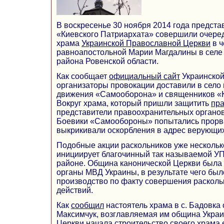
В воскресенье 30 ноября 2014 года предста
«Киевского Патриархата» совершили очере
храма
Украинской Православной Церкви
в ч
равноапостольной Марии Магдалины в селе
района Ровенской области.
Как сообщает
официальный сайт
Украинской
организаторы провокации доставили в село
движения «Самооборона» и священников «К
Вокруг храма, который пришли защитить
пр
представители правоохранительных органов
Боевики «Самообороны» попытались прорва
выкрикивали оскорбления в адрес верующих
Подобные акции раскольников уже нескольк
инициирует благочинный так называемой У
районе. Община канонической Церкви была
органы МВД Украины, в результате чего был
производство по факту совершения раскол
действий.
Как
сообщил
настоятель храма в с. Бадовка
Максимчук, возглавляемая им община Укра
Церкви начала строительство своего храма е