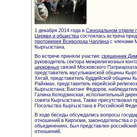
1 декабря 2014 года в
Синодальном отделе 
Церкви и общества
состоялась встреча пре
протоиерея Всеволода Чаплина
с членами 
Кыргызстана.
Во встрече приняли участие:
священник Ди
руководитель сектора межрелигиозных конт
церковных
связей Московского Патриархата
представитель мусульманской общины Кырг
Хегай, представитель буддийской общины К
Райхман, представитель еврейской религио
Кыргызстана; Вахтанг Федоров, наблюдател
Галина Колодзинская, исполнительный дире
совета Кыргызстана. Также присутствовал п
Посольства Кыргызстана в Российской Феде
В ходе беседы обсуждались вопросы госуда
отношений в Киргизии, законодательства о 
объединениях, был представлен российски
отношений.