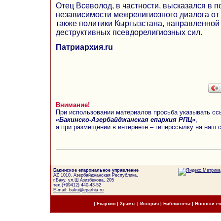
Отец Всеволод, в частности, высказался в 
независимости межрелигиозного диалога от
также политики Кыргызстана, направленной
деструктивных псевдорелигиозных сил.
Патриархия.ru
Внимание!
При использовании материалов просьба указывать сс
«Бакинско-Азербайджанская епархия РПЦ»
,
а при размещении в интернете – гиперссылку на наш 
Бакинское епархиальное управление
AZ 1010, Азербайджанская Республика,
г.Баку, ул.Ш.Азизбекова, 205
тел.(+99412) 440-43-52
E-mail: baku@eparhia.ru
|
Епархия
|
Храмы
|
История
|
Библиотека
|
Новости е