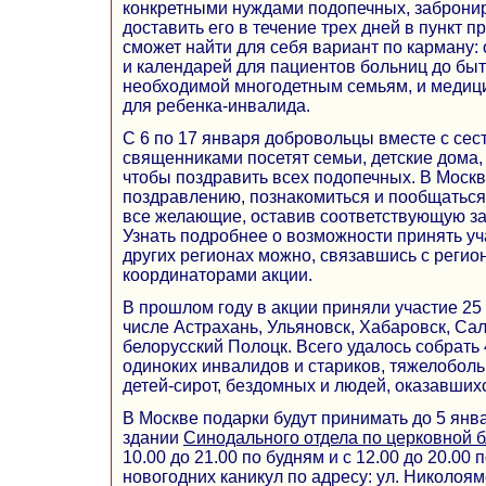
конкретными нуждами подопечных, забронир
доставить его в течение трех дней в пункт 
сможет найти для себя вариант по карману:
и календарей для пациентов больниц до быт
необходимой многодетным семьям, и медиц
для ребенка-инвалида.
С 6 по 17 января добровольцы вместе с се
священниками посетят семьи, детские дома,
чтобы поздравить всех подопечных. В Москв
поздравлению, познакомиться и пообщатьс
все желающие, оставив соответствующую зая
Узнать подробнее о возможности принять уч
других регионах можно, связавшись с реги
координаторами акции.
В прошлом году в акции приняли участие 25 
числе Астрахань, Ульяновск, Хабаровск, Сал
белорусский Полоцк. Всего удалось собрать 
одиноких инвалидов и стариков, тяжелоболь
детей-сирот, бездомных и людей, оказавшихс
В Москве подарки будут принимать до 5 янв
здании
Синодального отдела по церковной 
10.00 до 21.00 по будням и с 12.00 до 20.00
новогодних каникул по адресу: ул. Николоямск