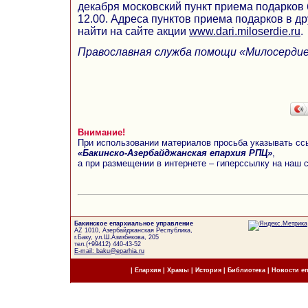
декабря московский пункт приема подарков б
12.00. Адреса пунктов приема подарков в д
найти на сайте акции
www.dari.miloserdie.ru
.
Православная служба помощи «Милосерди
Внимание!
При использовании материалов просьба указывать сс
«Бакинско-Азербайджанская епархия РПЦ»
,
а при размещении в интернете – гиперссылку на наш 
Бакинское епархиальное управление
AZ 1010, Азербайджанская Республика,
г.Баку, ул.Ш.Азизбекова, 205
тел.(+99412) 440-43-52
E-mail: baku@eparhia.ru
|
Епархия
|
Храмы
|
История
|
Библиотека
|
Новости е