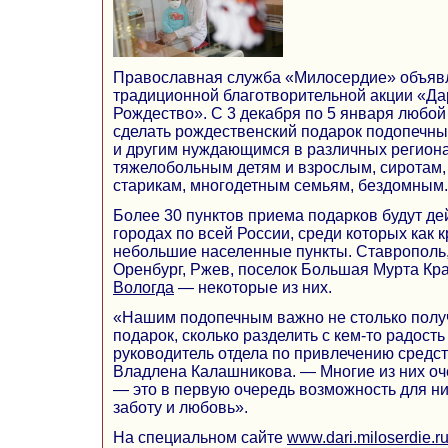
Православная служба «Милосердие» объявл
традиционной благотворительной акции «Да
Рождество». С 3 декабря по 5 января любо
сделать рождественский подарок подопечн
и другим нуждающимся в различных региона
тяжелобольным детям и взрослым, сиротам,
старикам, многодетным семьям, бездомным.
Более 30 пунктов приема подарков будут де
городах по всей России, среди которых как к
небольшие населенные пункты. Ставрополь,
Оренбург, Ржев, поселок Большая Мурта Кра
Вологда
— некоторые из них.
«Нашим подопечным важно не столько полу
подарок, сколько разделить с кем-то радост
руководитель отдела по привлечению средс
Владлена Калашникова. — Многие из них оче
— это в первую очередь возможность для н
заботу и любовь».
На специальном сайте
www.dari.miloserdie.r