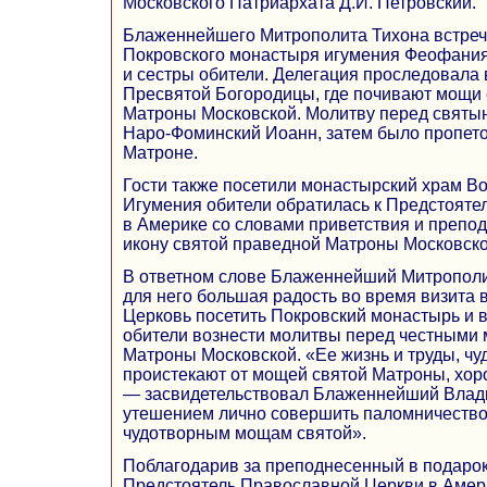
Московского Патриархата Д.И. Петровский.
Блаженнейшего Митрополита Тихона встреч
Покровского монастыря игумения Феофания 
и сестры обители. Делегация проследовала
Пресвятой Богородицы, где почивают мощи
Матроны Московской. Молитву перед святын
Наро-Фоминский Иоанн, затем было пропет
Матроне.
Гости также посетили монастырский храм В
Игумения обители обратилась к Предстоят
в Америке со словами приветствия и препод
икону святой праведной Матроны Московско
В ответном слове Блаженнейший Митрополит
для него большая радость во время визита
Церковь посетить Покровский монастырь и 
обители вознести молитвы перед честными
Матроны Московской. «Ее жизнь и труды, чу
проистекают от мощей святой Матроны, хор
— засвидетельствовал Блаженнейший Влады
утешением лично совершить паломничество
чудотворным мощам святой».
Поблагодарив за преподнесенный в подарок
Предстоятель Православной Церкви в Амери