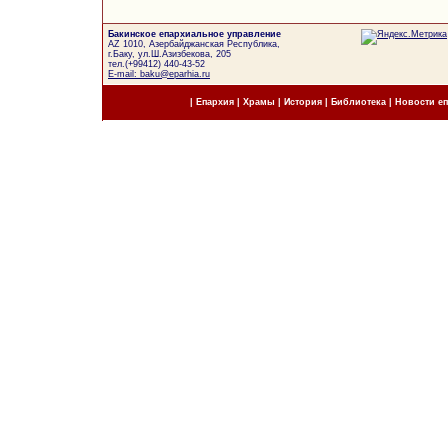
Бакинское епархиальное управление
AZ 1010, Азербайджанская Республика,
г.Баку, ул.Ш.Азизбекова, 205
тел.(+99412) 440-43-52
E-mail: baku@eparhia.ru
|
Епархия
|
Храмы
|
История
|
Библиотека
|
Новости е