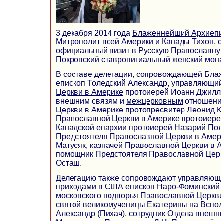
3 декабря 2014 года
Блаженнейший Архиепи
Митрополит всей Америки и Канады Тихон
,
официальный визит в Русскую Православну
Покровский ставропигиальный женский мон
В составе делегации, сопровождающей Бла
епископ Толедский Александр, управляющи
Церкви в Америке
протоиерей Иоанн Джилли
внешним связям и
межцерковным
отношени
Церкви в Америке протопресвитер Леонид К
Православной Церкви в Америке протоиерей
Канадской епархии протоиерей Назарий Пол
Предстоятеля Православной Церкви в Амер
Матусяк, казначей Православной Церкви в 
помощник Предстоятеля Православной Цер
Осташ.
Делегацию также сопровождают управляю
приходами в США
епископ Наро-Фоминский
московского подворья Православной Церкв
святой великомученицы Екатерины на Вспо
Александр (Пихач), сотрудник
Отдела внешн